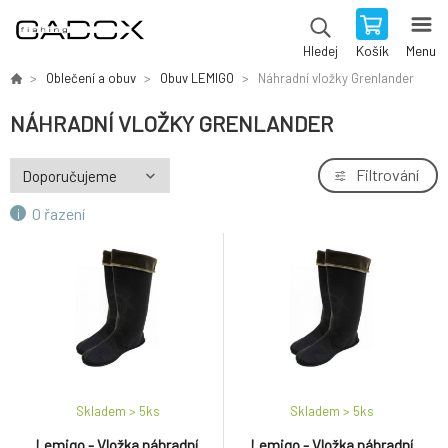
Košík
Menu
Hledej
Oblečení a obuv
Obuv LEMIGO
Náhradní vložky Grenlander
NÁHRADNÍ VLOŽKY GRENLANDER
Filtrování
O řazení
Skladem > 5
ks
Skladem > 5
ks
Lemigo - Vložka náhradní
Lemigo - Vložka náhradní