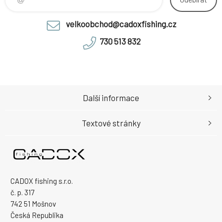
velkoobchod@cadoxfishing.cz
730 513 832
Další informace
Textové stránky
CADOX fishing s.r.o.
č. p. 317
742 51 Mošnov
Česká Republika