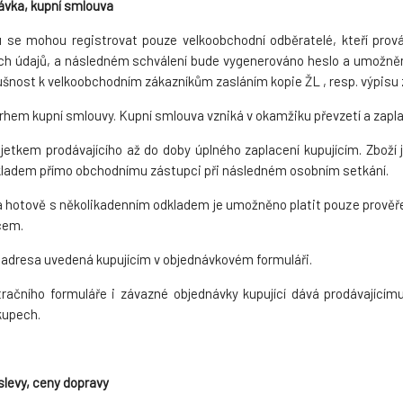
ávka, kupní smlouva
 se mohou registrovat pouze velkoobchodní odběratelé, kteří provád
ích údajů, a následném schválení bude vygenerováno heslo a umožněn
ušnost k velkoobchodním zákazníkům zasláním kopie ŽL , resp. výpisu z 
rhem kupní smlouvy. Kupní smlouva vzniká v okamžiku převzetí a zapla
jetkem prodávajícího až do doby úplného zaplacení kupujícím. Zboží
ladem přímo obchodnímu zástupci při následném osobním setkání.
 hotově s několikadenním odkladem je umožněno platit pouze prověře
cem.
e adresa uvedená kupujícím v objednávkovém formuláři.
tračního formuláře i závazné objednávky kupující dává prodávající
kupech.
slevy, ceny dopravy