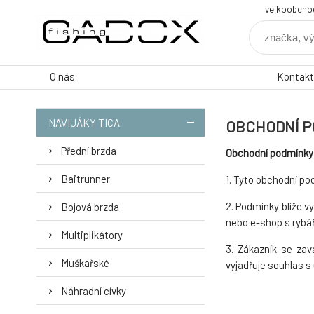
velkoobcho
O nás
Kontakt
NAVIJÁKY TICA
OBCHODNÍ P
Přední brzda
Obchodní podmínky
Baitrunner
1. Tyto obchodní p
2. Podmínky blíže vy
Bojová brzda
nebo e-shop s rybá
Multiplikátory
3. Zákazník se za
Muškařské
vyjadřuje souhlas 
Náhradní cívky