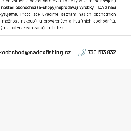
jich záruční a pozáruční servis. To se týká zejména navijáků
 někteří obchodníci (e-shopy) neprodávají výrobky TICA z naší
oskytujeme.
Proto zde uvádíme seznam našich obchodních
 možnost nakoupit u prověřených a kvalitních obchodníků.
něným a potvrzeným záručním listem.
lkoobchod@cadoxfishing.cz
730 513 832