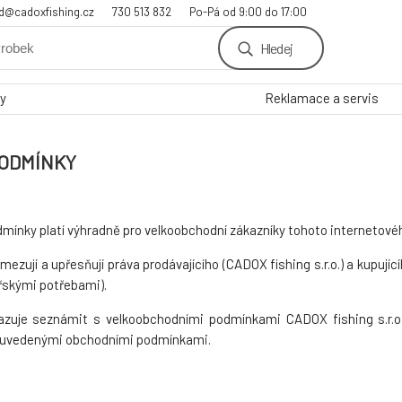
d@cadoxfishing.cz
730 513 832
Po-Pá od 9:00 do 17:00
Hledej
y
Reklamace a servis
ODMÍNKY
odmínky platí výhradně pro velkoobchodní zákazníky tohoto internetov
mezují a upřesňují práva prodávajícího (CADOX fishing s.r.o.) a kupujíc
řskými potřebami).
vazuje seznámit s velkoobchodními podmínkami CADOX fishing s.r.o
s uvedenými obchodními podmínkami.