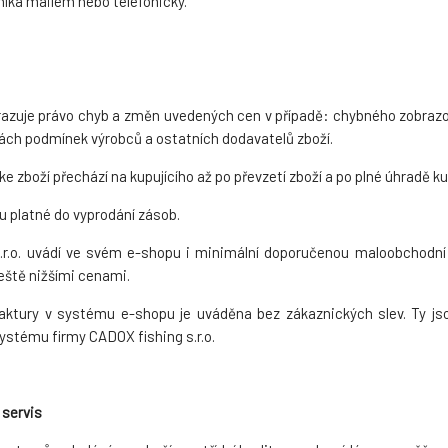
íka mailem nebo telefonicky.
yhrazuje právo chyb a změn uvedených cen v případě: chybného zobraz
ách podmínek výrobců a ostatních dodavatelů zboží.
ke zboží přechází na kupujícího až po převzetí zboží a po plné úhradě ku
u platné do vyprodání zásob.
.r.o. uvádí ve svém e-shopu i minimální doporučenou maloobchodní
eště nižšími cenami.
aktury v systému e-shopu je uváděna bez zákaznických slev. Ty js
ystému firmy CADOX fishing s.r.o.
 servis