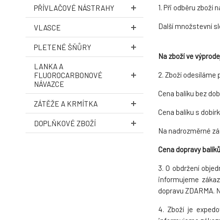
1. Při odběru zboží
PŘÍVLAČOVÉ NÁSTRAHY
Další množstevní sl
VLASCE
PLETENÉ ŠŇŮRY
Na zboží ve výprodej
LANKA A
2. Zboží odesíláme
FLUOROCARBONOVÉ
NÁVAZCE
Cena balíku bez dob
ZÁTĚŽE A KRMÍTKA
Cena balíku s dobírk
DOPLŇKOVÉ ZBOŽÍ
Na nadrozměrné zási
Cena dopravy balíků
3. O obdržení obje
informujeme zákazn
dopravu ZDARMA. Na
4. Zboží je expedo