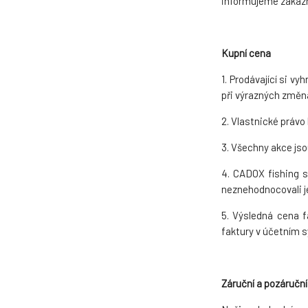
informujeme zákazn
Kupní cena
1. Prodávající si v
při výrazných změn
2. Vlastnické právo 
3. Všechny akce jso
4. CADOX fishing s
neznehodnocovali j
5. Výsledná cena f
faktury v účetním s
Záruční a pozáruční