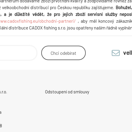
rtnerům dodáváme zboží prvotřídní kvality a zodpovídáme rovněž za je
ž velkoobchodní distribuci pro Českou republiku zajišťujeme.
Bohužel,
ce, a je důležité vědět, že pro jejich zboží servisní služby nep
ww.cadoxfishing.eu/obchodni-partneri/
, aby měl koncový zákazník
ciální distribuce CADOX fishing s.r.o. jsou opatřeny naším řádně vypl
ve
Chci
odebírat
r.o.
Odstoupení od smlouvy
a
8