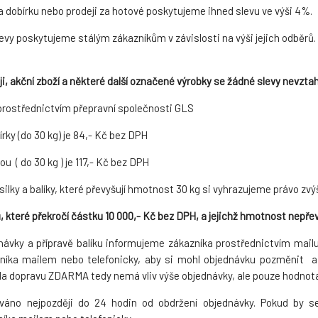
 na dobírku nebo prodeji za hotové poskytujeme ihned slevu ve výši 4%.
evy poskytujeme stálým zákazníkům v závislosti na výši jejich odběrů.
i, akční zboží a některé další označené výrobky se žádné slevy nevztahu
 prostřednictvím přepravní společnosti GLS
írky (do 30 kg) je 84,- Kč bez DPH
ou ( do 30 kg ) je 117,- Kč bez DPH
lky a balíky, které převyšují hmotnost 30 kg si vyhrazujeme právo zvýš
, které překročí částku 10 000,- Kč bez DPH, a jejichž hmotnost nepře
dnávky a přípravě balíku informujeme zákazníka prostřednictvím mail
íka mailem nebo telefonicky, aby si mohl objednávku pozměnit a p
 dopravu ZDARMA tedy nemá vliv výše objednávky, ale pouze hodnota
váno nejpozději do 24 hodin od obdržení objednávky. Pokud by se 