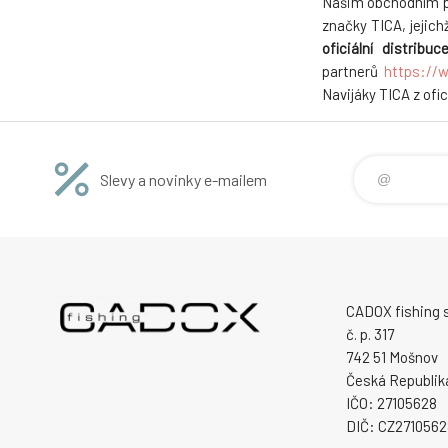
Našim obchodním pa
značky TICA, jejich
oficiální distribu
partnerů
https://w
Navijáky TICA z ofi
Slevy a novinky e-mailem
CADOX fishing s.
č. p. 317
742 51 Mošnov
Česká Republik
IČO: 27105628
DIČ: CZ2710562