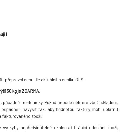
jí !
it přepravní cenu dle aktuálního ceníku GLS.
výší 30 kg je ZDARMA.
u, případně telefonicky. Pokud nebude některé zboží skladem,
řípadně i navýšit tak, aby hodnotou faktury mohl uplatnit
 fakturovaného zboží.
vyskytly nepředvídatelné okolnosti bránící odeslání zboží,