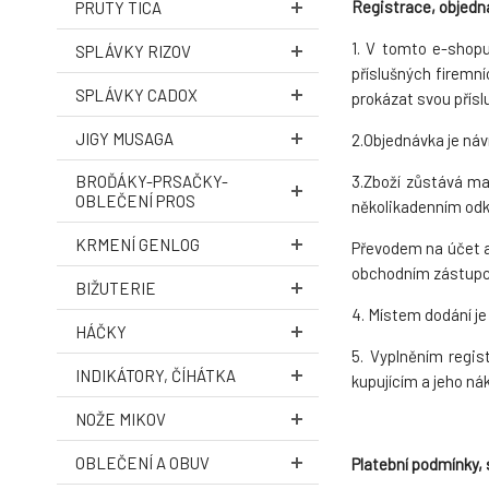
Registrace, objedn
PRUTY TICA
1. V tomto e-shopu
SPLÁVKY RIZOV
příslušných firemn
SPLÁVKY CADOX
prokázat svou přísl
JIGY MUSAGA
2.Objednávka je náv
3.Zboží zůstává ma
BROĎÁKY-PRSAČKY-
OBLEČENÍ PROS
několikadenním odk
KRMENÍ GENLOG
Převodem na účet a
obchodním zástup
BIŽUTERIE
4. Místem dodání j
HÁČKY
5. Vyplněním regis
INDIKÁTORY, ČÍHÁTKA
kupujícím a jeho ná
NOŽE MIKOV
OBLEČENÍ A OBUV
Platební podmínky, 