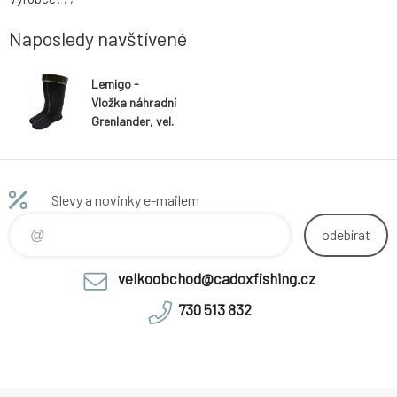
Naposledy navštívené
Lemigo -
Vložka náhradní
Grenlander, vel.
40
Slevy a novinky e-mailem
odebírat
velkoobchod@cadoxfishing.cz
730 513 832