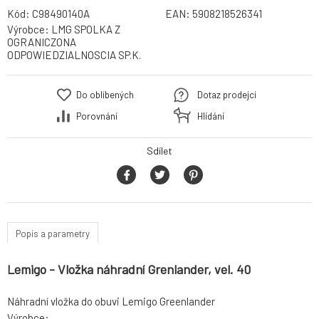
Kód:
C98490140A
EAN:
5908218526341
Výrobce:
LMG SPOLKA Z
OGRANICZONA
ODPOWIEDZIALNOSCIA SP.K.
Do oblíbených
Dotaz prodejci
Porovnání
Hlídání
Sdílet
Popis a parametry
Lemigo - Vložka náhradní Grenlander, vel. 40
Náhradní vložka do obuvi Lemigo Greenlander
Výrobce: , ,