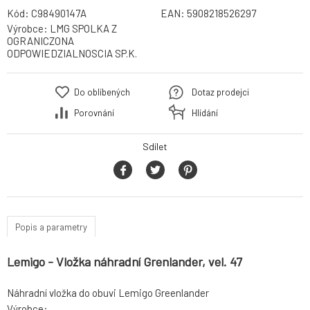
Kód:
C98490147A
EAN:
5908218526297
Výrobce:
LMG SPOLKA Z
OGRANICZONA
ODPOWIEDZIALNOSCIA SP.K.
Do oblíbených
Dotaz prodejci
Porovnání
Hlídání
Sdílet
Popis a parametry
Lemigo - Vložka náhradní Grenlander, vel. 47
Náhradní vložka do obuvi Lemigo Greenlander
Výrobce: , ,