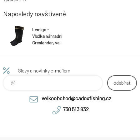
Naposledy navštívené
Lemigo -
Vložka náhradní
Grenlander, vel.
47
Slevy a novinky e-mailem
odebírat
velkoobchod@cadoxfishing.cz
730 513 832