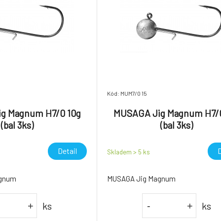
Kód: MUM7/0 15
g Magnum H7/0 10g
MUSAGA Jig Magnum H7/0
(bal 3ks)
(bal 3ks)
Detail
D
Skladem > 5
ks
agnum
MUSAGA Jig Magnum
ks
ks
+
-
+