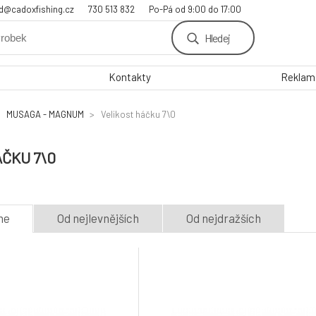
d@cadoxfishing.cz
730 513 832
Po-Pá od 9:00 do 17:00
Hledej
Kontakty
Reklama
MUSAGA - MAGNUM
Velikost háčku 7\0
ČKU 7\0
me
Od nejlevnějších
Od nejdražších