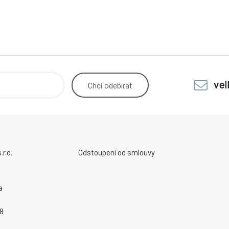
ve
Chci
odebírat
r.o.
Odstoupení od smlouvy
a
8