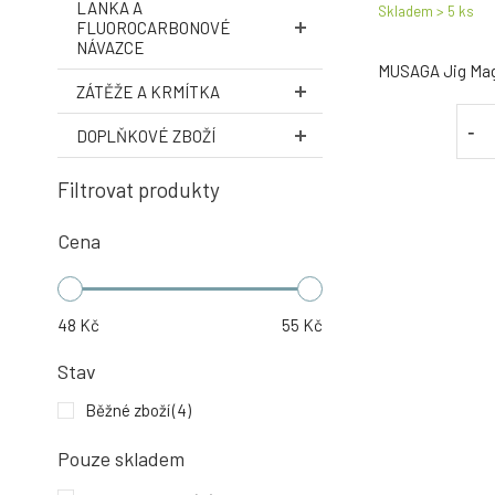
LANKA A
Skladem > 5
ks
FLUOROCARBONOVÉ
NÁVAZCE
MUSAGA Jig M
ZÁTĚŽE A KRMÍTKA
-
DOPLŇKOVÉ ZBOŽÍ
Filtrovat produkty
Cena
48
Kč
55
Kč
Stav
Běžné zboží
(4)
Pouze skladem