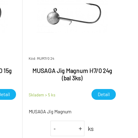
Kód: MUM7/0 24
 15g
MUSAGA Jig Magnum H7/0 24g
(bal 3ks)
etail
Detail
Skladem > 5
ks
MUSAGA Jig Magnum
ks
-
+