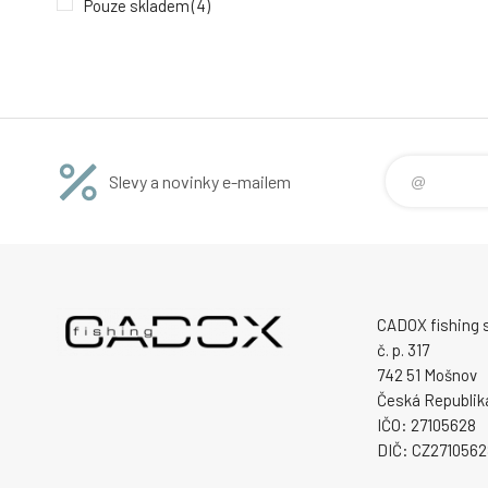
Pouze skladem
(4)
Slevy a novinky e-mailem
CADOX fishing s.
č. p. 317
742 51 Mošnov
Česká Republik
IČO: 27105628
DIČ: CZ2710562