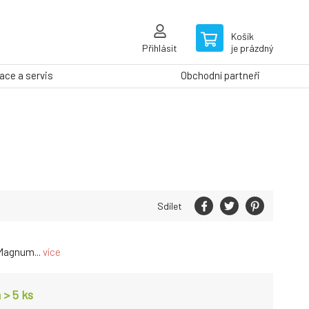
Košík
Přihlásit
je prázdný
ce a servis
Obchodní partneři
Sdílet
Magnum...
více
 > 5
ks