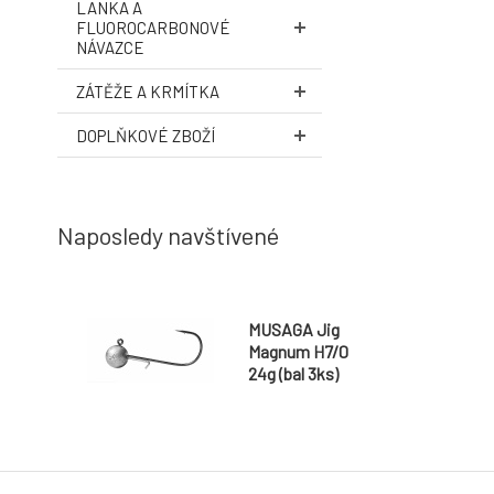
LANKA A
FLUOROCARBONOVÉ
NÁVAZCE
ZÁTĚŽE A KRMÍTKA
DOPLŇKOVÉ ZBOŽÍ
Naposledy navštívené
MUSAGA Jig
Magnum H7/0
24g (bal 3ks)