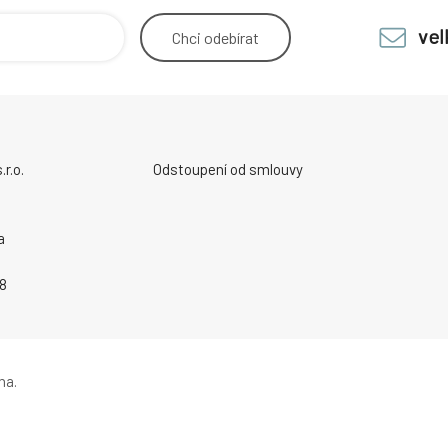
ve
Chci
odebírat
r.o.
Odstoupení od smlouvy
a
8
na.