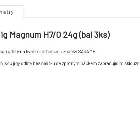
ametry
g Magnum H7/0 24g (bal 3ks)
sou odlity na kvalitních háčcích značky SASAME.
h jsou jigy odlity bez nálitku se zpětným háčkem zabraňujícím sklouznut