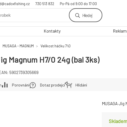
d@cadoxfishing.cz
730 513 832
Po-Pá od 9:00 do 17:00
Hledej
Kontakty
Reklama
MUSAGA - MAGNUM
Velikost háčku 7\0
g Magnum H7/0 24g (bal 3ks)
EAN:
5902739305669
h
Porovnání
Dotaz prodejci
Hlídání
MUSAGA Jig 
Skladem