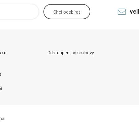
ve
Chci
odebírat
r.o.
Odstoupení od smlouvy
a
8
na.