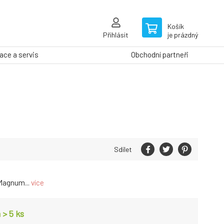
Košík
Přihlásit
je prázdný
ce a servis
Obchodní partneři
Sdílet
Magnum...
více
 > 5
ks