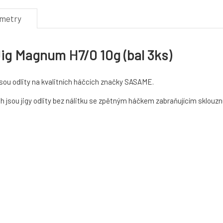
ametry
g Magnum H7/0 10g (bal 3ks)
sou odlity na kvalitních háčcích značky SASAME.
h jsou jigy odlity bez nálitku se zpětným háčkem zabraňujícím sklouznut