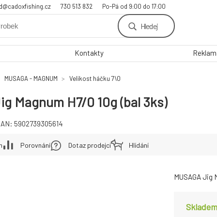
d@cadoxfishing.cz
730 513 832
Po-Pá od 9:00 do 17:00
Hledej
Kontakty
Reklama
MUSAGA - MAGNUM
Velikost háčku 7\0
g Magnum H7/0 10g (bal 3ks)
EAN:
5902739305614
h
Porovnání
Dotaz prodejci
Hlídání
MUSAGA Jig 
Skladem