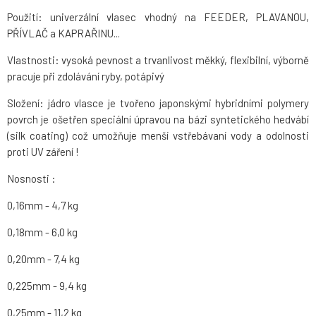
Použití: univerzální vlasec vhodný na FEEDER, PLAVANOU,
PŘÍVLAČ a KAPRAŘINU...
Vlastnosti: vysoká pevnost a trvanlivost měkký, flexibilní, výborně
pracuje při zdolávání ryby, potápivý
Složení: jádro vlasce je tvořeno japonskými hybridními polymery
povrch je ošetřen speciální úpravou na bázi syntetického hedvábí
(silk coating) což umožňuje menší vstřebávaní vody a odolnosti
proti UV záření !
Nosnosti :
0,16mm - 4,7 kg
0,18mm - 6,0 kg
0,20mm - 7,4 kg
0,225mm - 9,4 kg
0,25mm - 11,2 kg