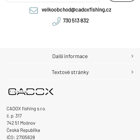
velkoobchod@cadoxfishing.cz
730 513 832
Další informace
Textové stránky
CADOX fishing s.r.o.
č. p. 317
742 51 Mošnov
Česká Republika
IČO: 27105628