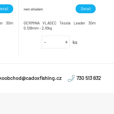
etail
Detail
není skladem
er 30m
GERMINA VLASEC Tessla Leader 30m
0,128mm - 2,10kg
ks
-
+
lkoobchod@cadoxfishing.cz
730 513 832