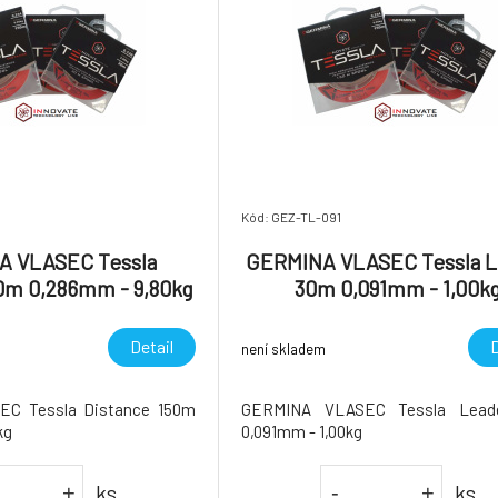
Kód: GEZ-TL-091
 VLASEC Tessla
GERMINA VLASEC Tessla L
0m 0,286mm - 9,80kg
30m 0,091mm - 1,00k
Detail
D
není skladem
C Tessla Distance 150m
GERMINA VLASEC Tessla Lead
kg
0,091mm - 1,00kg
ks
ks
+
-
+