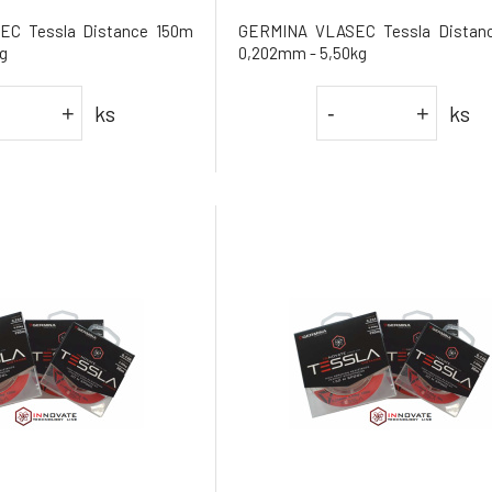
C Tessla Distance 150m
GERMINA VLASEC Tessla Distan
g
0,202mm - 5,50kg
ks
ks
+
-
+