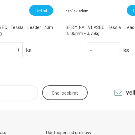
Detail
D
není skladem
EC Tessla Leader 30m
GERMINA VLASEC Tessla Lead
g
0,165mm - 3,75kg
ks
ks
+
-
+
ve
Chci
odebírat
r.o.
Odstoupení od smlouvy