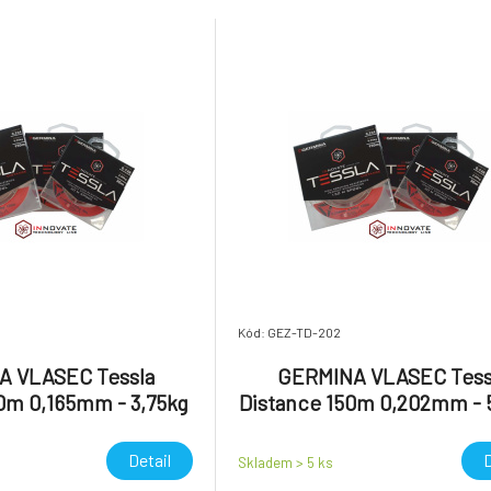
Kód: GEZ-TD-202
 VLASEC Tessla
GERMINA VLASEC Tess
0m 0,165mm - 3,75kg
Distance 150m 0,202mm - 
Detail
D
Skladem > 5
ks