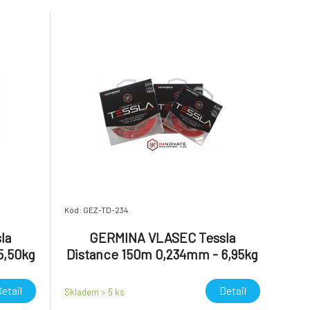
Kód: GEZ-TD-234
la
GERMINA VLASEC Tessla
5,50kg
Distance 150m 0,234mm - 6,95kg
etail
Detail
Skladem > 5
ks