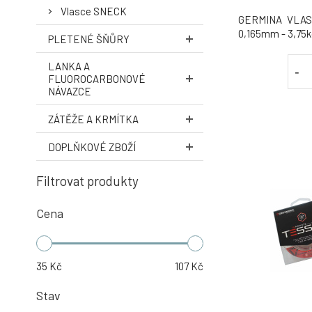
Vlasce SNECK
GERMINA VLASE
0,165mm - 3,75k
PLETENÉ ŠŇŮRY
LANKA A
-
FLUOROCARBONOVÉ
NÁVAZCE
ZÁTĚŽE A KRMÍTKA
DOPLŇKOVÉ ZBOŽÍ
Filtrovat produkty
Cena
35
Kč
107
Kč
Stav