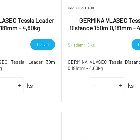
Kód: GEZ-TD-181
ASEC Tessla Leader
GERMINA VLASEC Tess
181mm - 4,60kg
Distance 150m 0,181mm - 
Detail
D
Skladem > 5
ks
EC Tessla Leader 30m
GERMINA VLASEC Tessla Distan
g
0,181mm - 4,60kg
ks
ks
+
-
+