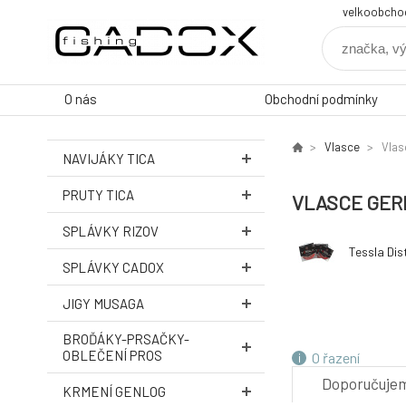
velkoobcho
O nás
Obchodní podmínky
Vlasce
Vlas
NAVIJÁKY TICA
PRUTY TICA
VLASCE GER
SPLÁVKY RIZOV
Tessla Di
SPLÁVKY CADOX
JIGY MUSAGA
BROĎÁKY-PRSAČKY-
OBLEČENÍ PROS
O řazení
Doporučuje
KRMENÍ GENLOG