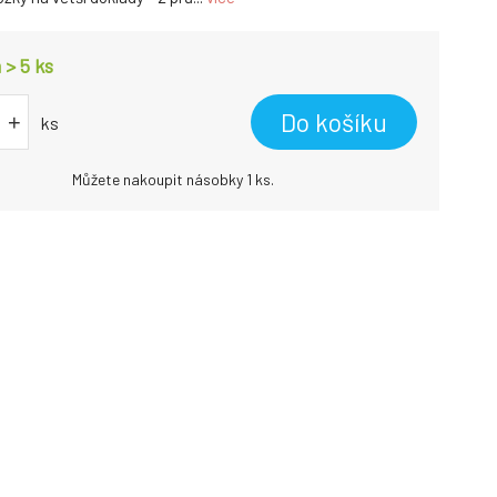
 > 5
ks
Do košíku
+
ks
Můžete nakoupit násobky 1 ks.