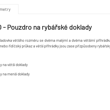
ametry
- Pouzdro na rybářské doklady
kladovka většího rozměru se dvěma malými a dvěma většími přihrádka
nebo řidičský průkaz a větší přihrádky jsou zase přizpůsobeny rybář
:
y na větší doklady
ky na menší doklady