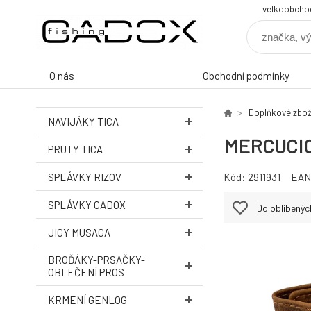
velkoobcho
O nás
Obchodní podmínky
Doplňkové zbož
NAVIJÁKY TICA
MERCUCIO 
PRUTY TICA
SPLÁVKY RIZOV
Kód:
2911931
EAN
SPLÁVKY CADOX
Do oblíbenýc
JIGY MUSAGA
BROĎÁKY-PRSAČKY-
OBLEČENÍ PROS
KRMENÍ GENLOG