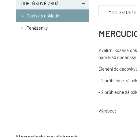
DOPLŇKOVÉ ZBOŽÍ
Popis a par
Obaly na doklady
Peněženky
MERCUCIO 
Kvalitní kožená do
například občanský 
Členění dokladovky
- 2 průhledné záložk
- 2 průhledné zálož
Výrobce: , ,
Naposledy navštívené