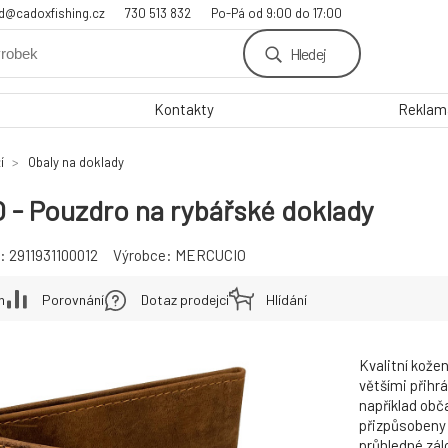
d@cadoxfishing.cz
730 513 832
Po-Pá od 9:00 do 17:00
Hledej
Kontakty
Reklama
í
Obaly na doklady
- Pouzdro na rybářské doklady
:
2911931100012
Výrobce:
MERCUCIO
h
Porovnání
Dotaz prodejci
Hlídání
Kvalitní kož
většími přihr
například obč
přizpůsobeny 
průhledné zálo