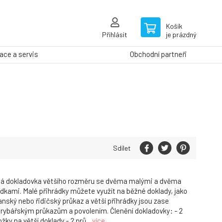
Košík
Přihlásit
je prázdný
ce a servis
Obchodní partneři
Sdílet
ená dokladovka většího rozměru se dvěma malými a dvěma
ádkami. Malé přihrádky můžete využít na běžné doklady, jako
anský nebo řidičský průkaz a větší přihrádky jsou zase
rybářským průkazům a povolením. Členění dokladovky: - 2
žky na větší doklady - 2 prů...
více