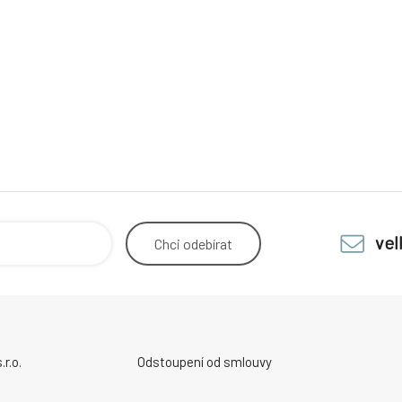
ve
Chci
odebírat
r.o.
Odstoupení od smlouvy