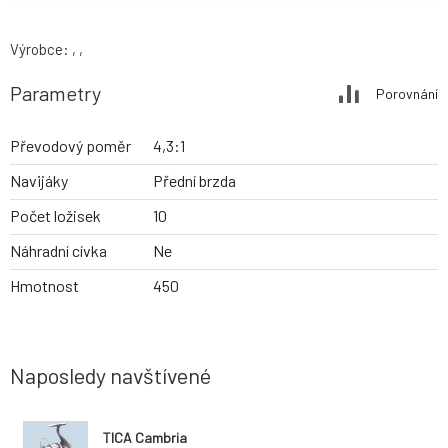
Výrobce: , ,
Parametry
Porovnání
Převodový poměr
4,3:1
Navijáky
Přední brzda
Počet ložisek
10
Náhradní cívka
Ne
Hmotnost
450
Naposledy navštívené
TICA Cambria