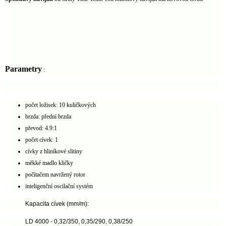
Parametry
:
počet ložisek: 10 kuličkových
brzda: přední brzda
převod: 4.9:1
počet cívek: 1
cívky z hliníkové slitiny
měkké madlo kličky
počítačem navržený rotor
inteligenční oscilační systém
Kapacita cívek (mm/m):
LD 4000 - 0,32/350, 0,35/290, 0,38/250