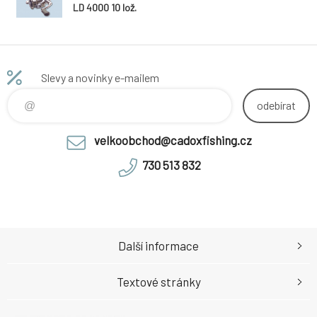
LD 4000 10 lož.
Slevy a novinky e-mailem
odebírat
velkoobchod@cadoxfishing.cz
730 513 832
Další informace
Textové stránky