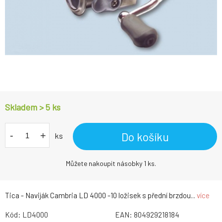
Skladem > 5
ks
-
+
Do košíku
ks
Můžete nakoupit násobky 1 ks.
Tica - Naviják Cambria LD 4000 -10 ložisek s přední brzdou...
více
Kód:
LD4000
EAN:
804929218184