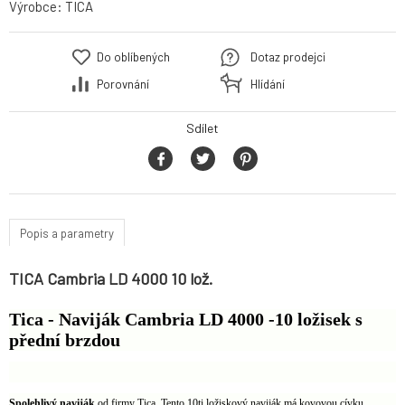
Výrobce:
TICA
Do oblíbených
Dotaz prodejci
Porovnání
Hlídání
Sdílet
Popis a parametry
TICA Cambria LD 4000 10 lož.
Tica - Naviják Cambria LD 4000 -10 ložisek s
přední brzdou
Spolehlivý naviják
od firmy Tica. Tento 10ti ložiskový naviják má kovovou cívku