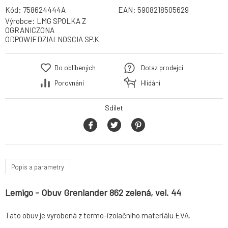
Kód:
758624444A
EAN:
5908218505629
Výrobce:
LMG SPOLKA Z
OGRANICZONA
ODPOWIEDZIALNOSCIA SP.K.
Do oblíbených
Dotaz prodejci
Porovnání
Hlídání
Sdílet
Popis a parametry
Lemigo - Obuv Grenlander 862 zelená, vel. 44
Tato obuv je vyrobená z termo-izolačního materiálu EVA.