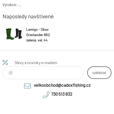
Výrobce: , ,
Naposledy navštívené
Lemigo - Obuv
Grenlander 862
zelená, vel. 44
Slevy a novinky e-mailem
odebírat
velkoobchod@cadoxfishing.cz
730 513 832