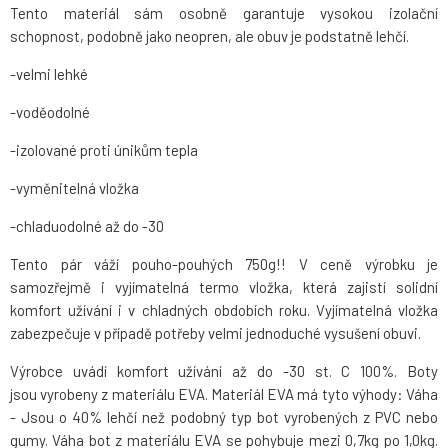
Tento materiál sám osobně garantuje vysokou izolační
schopnost, podobně jako neopren, ale obuv je podstatně lehčí.
-velmi lehké
-voděodolné
-izolované proti únikům tepla
-vyměnitelná vložka
-chladuodolné až do -30
Tento pár váží pouho-pouhých 750g!! V ceně výrobku je
samozřejmě i vyjímatelná termo vložka, která zajistí solidní
komfort užívání i v chladných obdobích roku. Vyjímatelná vložka
zabezpečuje v případě potřeby velmi jednoduché vysušení obuvi.
Výrobce uvádí komfort užívání až do -30 st. C 100%. Boty
jsou vyrobeny z materiálu EVA. Materiál EVA má tyto výhody: Váha
- Jsou o 40% lehčí než podobný typ bot vyrobených z PVC nebo
gumy. Váha bot z materiálu EVA se pohybuje mezi 0,7kg po 1,0kg.