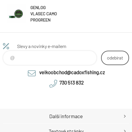
GENLOG
VLASEC CAMO
PROGREEN
FEEDER
0,300mm 150m
Slevy a novinky e-mailem
odebírat
velkoobchod@cadoxfishing.cz
730 513 832
Další informace
Textové stránky