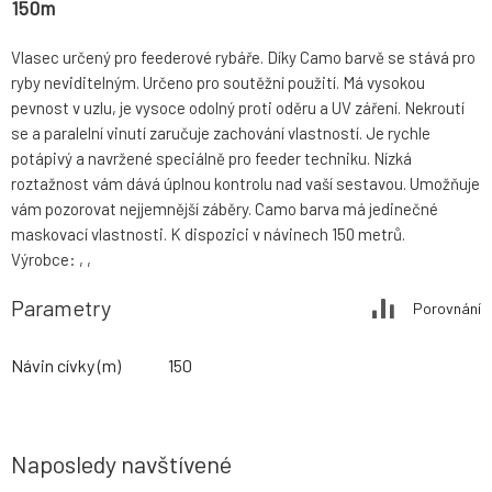
150m
Vlasec určený pro feederové rybáře. Díky Camo barvě se stává pro
ryby neviditelným. Určeno pro soutěžní použití. Má vysokou
pevnost v uzlu, je vysoce odolný proti oděru a UV záření. Nekroutí
se a paralelní vinutí zaručuje zachování vlastností. Je rychle
potápivý a navržené speciálně pro feeder techniku. Nízká
roztažnost vám dává úplnou kontrolu nad vaší sestavou. Umožňuje
vám pozorovat nejjemnější záběry. Camo barva má jedinečné
maskovací vlastnosti. K dispozici v návinech 150 metrů.
Výrobce: , ,
Parametry
Porovnání
Návin cívky (m)
150
Naposledy navštívené