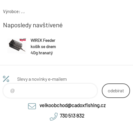
Výrobce: , ,
Naposledy navštívené
WIREK Feeder
košík se dnem
40g hranatý
Slevy a novinky e-mailem
odebírat
velkoobchod@cadoxfishing.cz
730 513 832