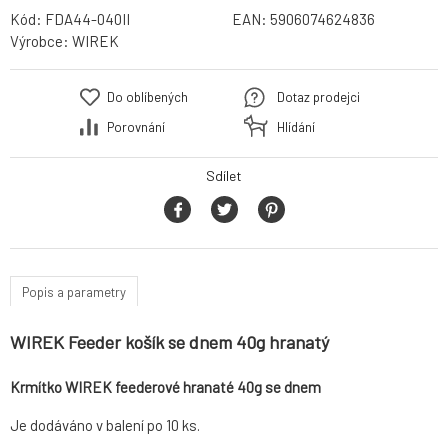
Kód:
FDA44-040II
EAN:
5906074624836
Výrobce:
WIREK
Do oblíbených
Dotaz prodejci
Porovnání
Hlídání
Sdílet
Popis a parametry
WIREK Feeder košík se dnem 40g hranatý
Krmítko WIREK feederové hranaté 40g se dnem
Je dodáváno v balení po 10 ks.