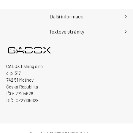
Další informace
Textové stránky
CADOX fishing s.r.o.
č. p. 317
742 51 Mošnov
Česká Republika
IČO: 27105628
DIČ: CZ27105628