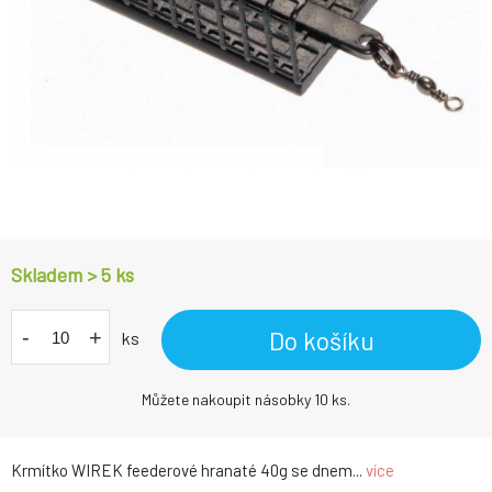
Skladem > 5
ks
-
+
Do košíku
ks
Můžete nakoupit násobky 10 ks.
Krmítko WIREK feederové hranaté 40g se dnem...
více