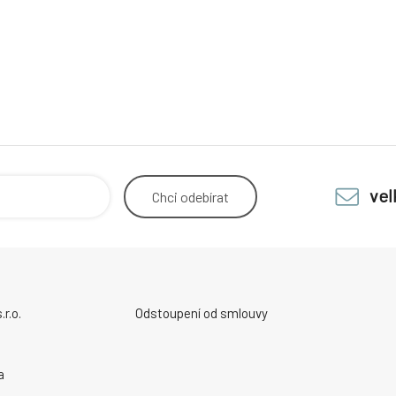
ve
Chci
odebírat
r.o.
Odstoupení od smlouvy
a