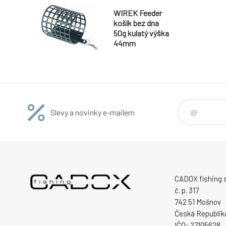
WIREK Feeder
košík bez dna
50g kulatý výška
44mm
Slevy a novinky e-mailem
CADOX fishing s.
č. p. 317
742 51 Mošnov
Česká Republik
IČO: 27105628