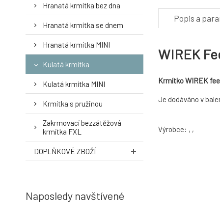
Hranatá krmítka bez dna
Popis a par
Hranatá krmítka se dnem
Hranatá krmítka MINI
WIREK Fee
Kulatá krmítka
Krmítko WIREK fee
Kulatá krmítka MINI
Je dodáváno v balen
Krmítka s pružinou
Zakrmovací bezzátěžová
Výrobce: , ,
krmítka FXL
DOPLŇKOVÉ ZBOŽÍ
Naposledy navštívené