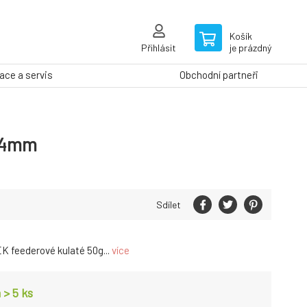
Košík
Přihlásit
je prázdný
ce a servis
Obchodní partneři
 44mm
Sdílet
 feederové kulaté 50g...
více
 > 5
ks