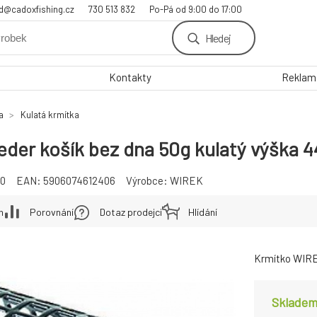
d@cadoxfishing.cz
730 513 832
Po-Pá od 9:00 do 17:00
Hledej
Kontakty
Reklama
a
Kulatá krmítka
der košík bez dna 50g kulatý výška
0
EAN:
5906074612406
Výrobce:
WIREK
h
Porovnání
Dotaz prodejci
Hlídání
Krmítko WIREK
Skladem