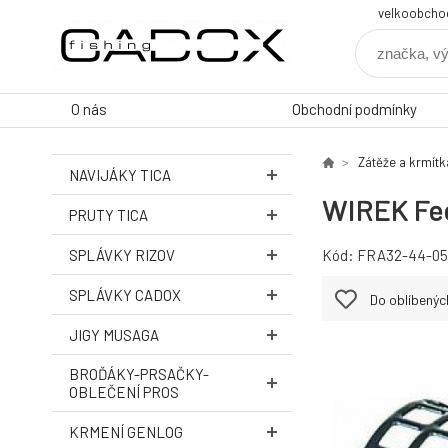
velkoobcho
O nás
Obchodní podmínky
Zátěže a krmítk
NAVIJÁKY TICA
WIREK Fee
PRUTY TICA
SPLÁVKY RIZOV
Kód:
FRA32-44-05
SPLÁVKY CADOX
Do oblíbenýc
JIGY MUSAGA
BROĎÁKY-PRSAČKY-
OBLEČENÍ PROS
KRMENÍ GENLOG