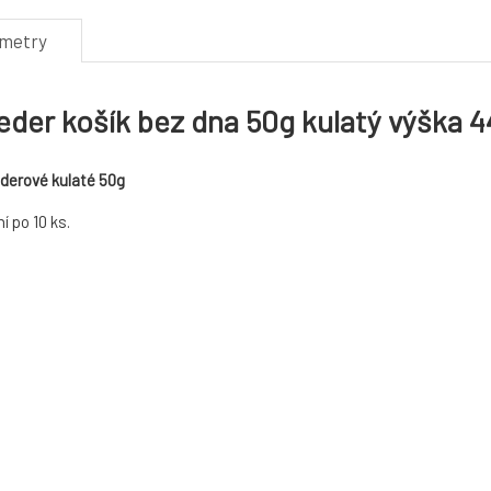
ametry
der košík bez dna 50g kulatý výška
derové kulaté 50g
í po 10 ks.