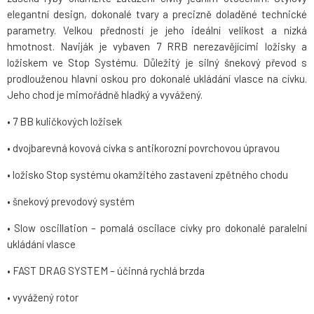
elegantní design, dokonalé tvary a precizně doladěné technické
parametry. Velkou předností je jeho ideální velikost a nízká
hmotnost. Naviják je vybaven 7 RRB nerezavějícími ložisky a
ložiskem ve Stop Systému. Důležitý je silný šnekový převod s
prodlouženou hlavní oskou pro dokonalé ukládání vlasce na cívku.
Jeho chod je mimořádně hladký a vyvážený.
• 7 BB kuličkových ložisek
• dvojbarevná kovová cívka s antikorozní povrchovou úpravou
• ložisko Stop systému okamžitého zastavení zpětného chodu
• šnekový prevodový systém
• Slow oscillation – pomalá oscilace cívky pro dokonalé paralelní
ukládání vlasce
• FAST DRAG SYSTEM – účinná rychlá brzda
• vyvážený rotor