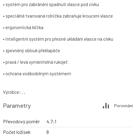
• systém pro zabránění spadnutí vlasce pod cívku
• speciálně tvarovaná rolnička zabraňuje kroucení vlasce
• ergonomická klička
• inteligentní systém pro přesné ukládání vlasce na cívku
• zpevněný oblouk překlapěče
• pravá / levá vyměnitelná rukojeť
• ochrana voděodolným systémem
Výrobce: , ,
Parametry
Porovnání
Převodový poměr
4.7:1
Počet ložisek
8