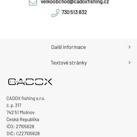
velkoobchod@cadoxfishing.cz
730 513 832
Další informace
Textové stránky
CADOX fishing s.r.o.
č. p. 317
742 51 Mošnov
Česká Republika
IČO: 27105628
DIČ: CZ27105628