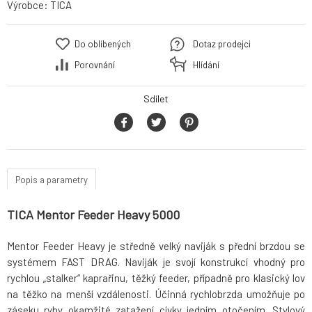
Výrobce:
TICA
Do oblíbených
Dotaz prodejci
Porovnání
Hlídání
Sdílet
Popis a parametry
TICA Mentor Feeder Heavy 5000
Mentor Feeder Heavy je středně velký naviják s přední brzdou se
systémem FAST DRAG. Naviják je svojí konstrukcí vhodný pro
rychlou „stalker“ kaprařinu, těžký feeder, případně pro klasický lov
na těžko na menší vzdálenosti. Účinná rychlobrzda umožňuje po
záseku ryby okamžité zatažení cívky jedním otočením. Stylový