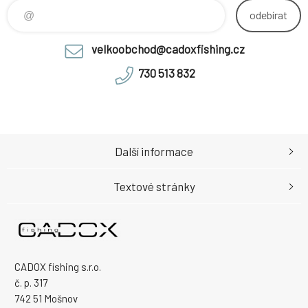
odebírat
velkoobchod@cadoxfishing.cz
730 513 832
Další informace
Textové stránky
CADOX fishing s.r.o.
č. p. 317
742 51 Mošnov