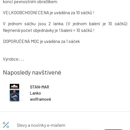
konci pevnostním obratlíkem.
VELKOOBCHODNÍ CENA je uváděna za 10 sáčků !
V jednom sáčku jsou 2 lanka. (V jednom balení je 10 sáčků)
Nejmenší počet objednávky je 1 balení = 10 sáčků !
DOPORUČENÁ MOC je uváděna za 1 sáček
Výrobce: , ,
Naposledy navštívené
STAN-MAR
Lanko
wolframové
45cm 15kg(20
ks, 10x2)
Slevy a novinky e-mailem