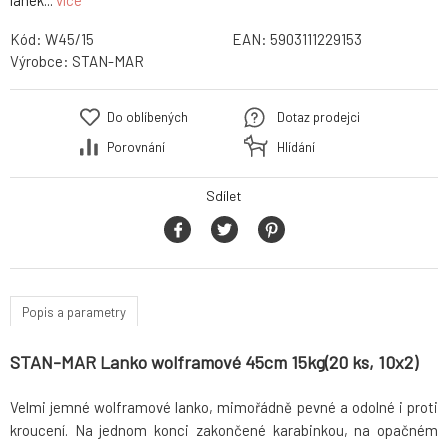
lanek...
více
Kód:
W45/15
EAN:
5903111229153
Výrobce:
STAN-MAR
Do oblíbených
Dotaz prodejci
Porovnání
Hlídání
Sdílet
Popis a parametry
STAN-MAR Lanko wolframové 45cm 15kg(20 ks, 10x2)
Velmi jemné wolframové lanko, mimořádně pevné a odolné i proti
kroucení. Na jednom konci zakončené karabinkou, na opačném