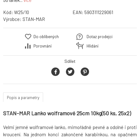
50 lanek...
více
Kód:
W25/10
EAN:
5903111229061
Výrobce:
STAN-MAR
Do oblíbených
Dotaz prodejci
Porovnání
Hlídání
Sdílet
Popis a parametry
STAN-MAR Lanko wolframové 25cm 10kg(50 ks, 25x2)
Velmi jemné wolframové lanko, mimořádně pevné a odolné i proti
kroucení. Na jednom konci zakončené karabinkou, na opačném