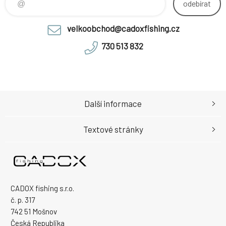
odebírat
velkoobchod@cadoxfishing.cz
730 513 832
Další informace
Textové stránky
CADOX fishing s.r.o.
č. p. 317
742 51 Mošnov
Česká Republika