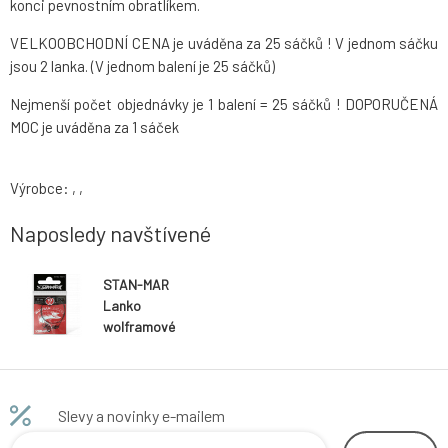
konci pevnostním obratlíkem.
VELKOOBCHODNÍ CENA je uváděna za 25 sáčků ! V jednom sáčku
jsou 2 lanka. (V jednom balení je 25 sáčků)
Nejmenší počet objednávky je 1 balení = 25 sáčků ! DOPORUČENÁ
MOC je uváděna za 1 sáček
Výrobce: , ,
Naposledy navštívené
STAN-MAR
Lanko
wolframové
25cm 10kg(50
ks, 25x2)
Slevy a novinky e-mailem