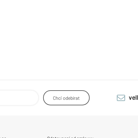
ve
Chci
odebírat