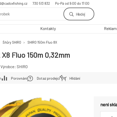
d@cadoxfishing.cz
730 513 832
Po-Pá od 9:00 do 17:00
Hledej
Kontakty
Reklama
Šňůry SHIRO
SHIRO 150m Fluo 8X
k X8 Fluo 150m 0,32mm
Výrobce:
SHIRO
h
Porovnání
Dotaz prodejci
Hlídání
není sk