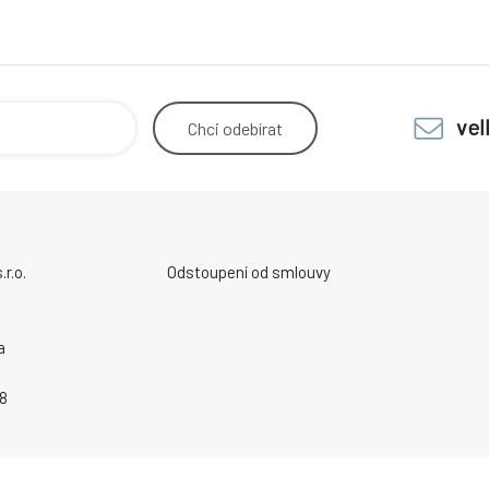
ve
Chci
odebírat
r.o.
Odstoupení od smlouvy
a
8