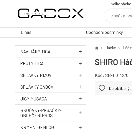
velkoobcho
O nás
Obchodní podmínky
Háčky
Háčk
NAVIJÁKY TICA
SHIRO Háče
PRUTY TICA
SPLÁVKY RIZOV
Kód:
SB-110142/0
SPLÁVKY CADOX
Do oblíbenýc
JIGY MUSAGA
BROĎÁKY-PRSAČKY-
OBLEČENÍ PROS
KRMENÍ GENLOG