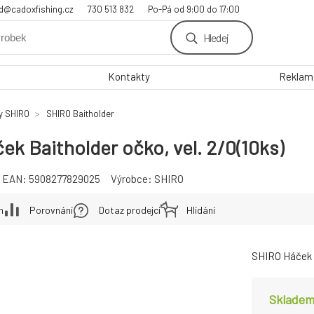
d@cadoxfishing.cz
730 513 832
Po-Pá od 9:00 do 17:00
Hledej
Kontakty
Reklama
y SHIRO
SHIRO Baitholder
k Baitholder očko, vel. 2/0(10ks)
EAN:
5908277829025
Výrobce:
SHIRO
h
Porovnání
Dotaz prodejci
Hlídání
SHIRO Háček Ba
Skladem