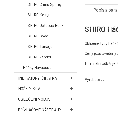
SHIRO Chinu Spring
Popis a par
SHIRO Keiryu
SHIRO Octopus Beak
SHIRO Háče
SHIRO Sode
Oblíbené typy háčků
SHIRO Tanago
Ceny jsou uváděny z
SHIRO Zander
Minimální odběr je 
Háčky Hayabusa
INDIKÁTORY, ČÍHÁTKA
Výrobce: , ,
NOŽE MIKOV
OBLEČENÍ A OBUV
PŘÍVLAČOVÉ NÁSTRAHY