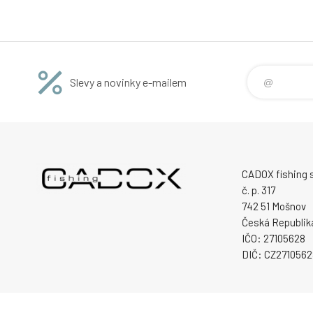
Slevy a novinky e-mailem
CADOX fishing s.
č. p. 317
742 51 Mošnov
Česká Republik
IČO: 27105628
DIČ: CZ2710562