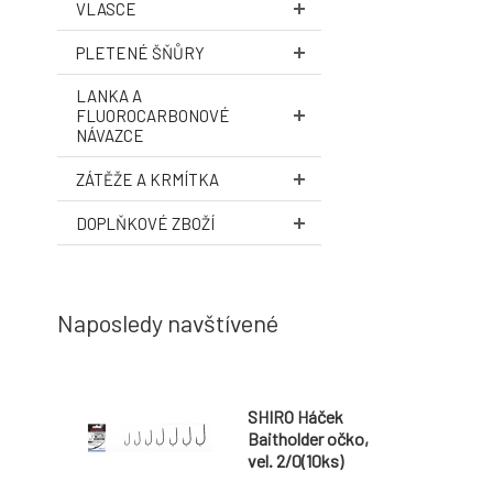
VLASCE
PLETENÉ ŠŇŮRY
LANKA A
FLUOROCARBONOVÉ
NÁVAZCE
ZÁTĚŽE A KRMÍTKA
DOPLŇKOVÉ ZBOŽÍ
Naposledy navštívené
SHIRO Háček
Baitholder očko,
vel. 2/0(10ks)