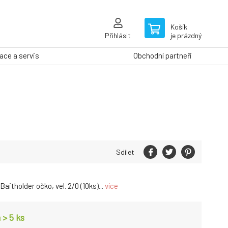
Košík
Přihlásit
je prázdný
ce a servis
Obchodní partneři
Sdílet
itholder očko, vel. 2/0 (10ks)...
více
 > 5
ks