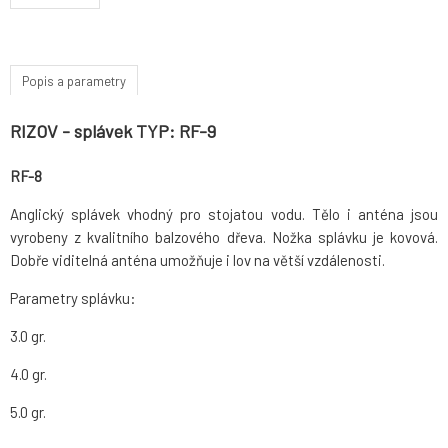
Popis a parametry
RIZOV - splávek TYP: RF-9
RF-8
Anglický splávek vhodný pro stojatou vodu. Tělo i anténa jsou
vyrobeny z kvalitního balzového dřeva. Nožka splávku je kovová.
Dobře viditelná anténa umožňuje i lov na větší vzdálenosti.
Parametry splávku:
3.0 gr.
4.0 gr.
5.0 gr.