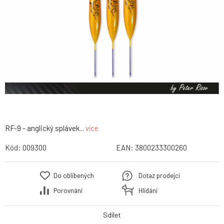
RF-9 - anglický splávek...
více
Kód:
009300
EAN:
3800233300260
Do oblíbených
Dotaz prodejci
Porovnání
Hlídání
Sdílet