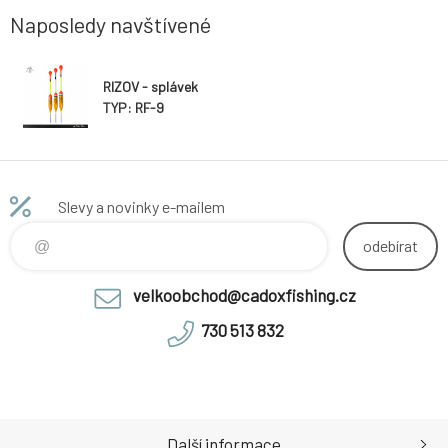
Naposledy navštívené
RIZOV - splávek
TYP: RF-9
Slevy a novinky e-mailem
odebírat
velkoobchod@cadoxfishing.cz
730 513 832
Další informace