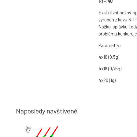
RF-140
Exkluzivní pevný s
vyroben z kovu NITI
Nožku splávku tedy
problému konkuruje 
Parametry:
4x16 (0,5g)
4x18 (0,75g)
4x20 (1g)
Naposledy navštívené