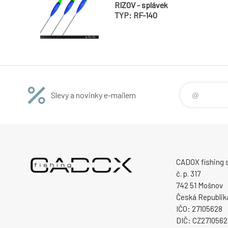
RIZOV - splávek
TYP: RF-140
Slevy a novinky e-mailem
CADOX fishing s.
č. p. 317
742 51 Mošnov
Česká Republik
IČO: 27105628
DIČ: CZ2710562