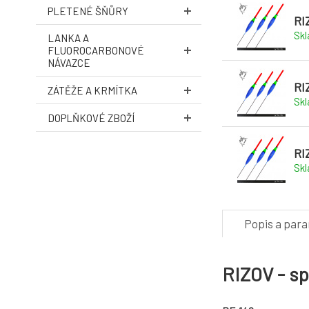
PLETENÉ ŠŇŮRY
RI
Sk
LANKA A
FLUOROCARBONOVÉ
NÁVAZCE
RI
ZÁTĚŽE A KRMÍTKA
Sk
DOPLŇKOVÉ ZBOŽÍ
RI
Sk
Popis a par
RIZOV - s