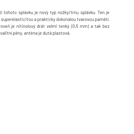
í tohoto splávku je nový typ nožky/trnu splávku. Ten je
ou superelasticitou a prakticky dokonalou tvarovou pamětí.
roveň je nitinolový drát velmi tenký (0,5 mm) a tak bez
alitní pěny, anténa je dutá plastová.