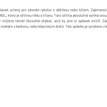
plávek určený pro závodní rybolov s děličkou nebo bičem. Zajímavost
NOL, který je slitinou niklu a titanu. Tato slitina absolutně vyniká sv
 můžete téměř libovolně ohýbat, aniž by jste si splávek zničili. Zá
nožkám z karbonu, nebo klasických drátů. Tělo splávku je vyrobeno z kv