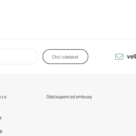
ve
Chci
odebírat
r.o.
Odstoupení od smlouvy
a
8