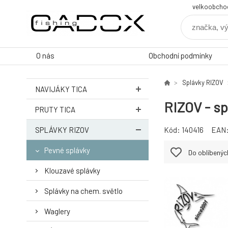
velkoobcho
O nás
Obchodní podmínky
Splávky RIZOV
NAVIJÁKY TICA
RIZOV - sp
PRUTY TICA
SPLÁVKY RIZOV
Kód:
140416
EAN
Pevné splávky
Do oblíbenýc
Klouzavé splávky
Splávky na chem. světlo
Waglery