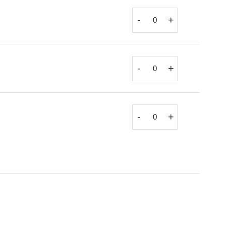
-
+
-
+
-
+