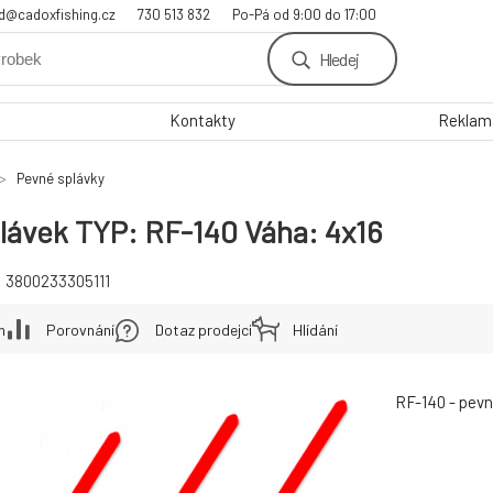
d@cadoxfishing.cz
730 513 832
Po-Pá od 9:00 do 17:00
Hledej
Kontakty
Reklama
Pevné splávky
lávek TYP: RF-140 Váha: 4x16
:
3800233305111
h
Porovnání
Dotaz prodejci
Hlídání
RF-140 - pevný