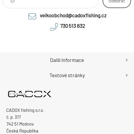
odebírat
velkoobchod@cadoxfishing.cz
730 513 832
Další informace
Textové stránky
CADOX fishing s.r.o.
č. p. 317
742 51 Mošnov
Česká Republika