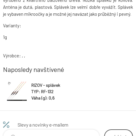
vyrobeno z kvalitního balzového dřeva. Nožka splávku je kovová.
Anténa je dutá, plastová. Splávek lze velmi dobře vyvážit. Splávek
je vybaven mikroočky a je možné jej navázat jako průběžný i pevný.
Varianty:
1g
Výrobce: , ,
Naposledy navštívené
RIZOV - splávek
TYP: RF-132
Váha (g): 0,6
Slevy a novinky e-mailem