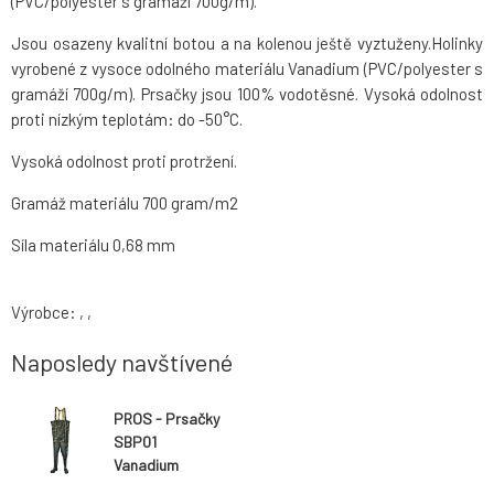
(PVC/polyester s gramáží 700g/m).
Jsou osazeny kvalitní botou a na kolenou ještě vyztuženy.Holinky
vyrobené z vysoce odolného materiálu Vanadium (PVC/polyester s
gramáží 700g/m). Prsačky jsou 100% vodotěsné. Vysoká odolnost
proti nízkým teplotám: do -50°C.
Vysoká odolnost proti protržení.
Gramáž materiálu 700 gram/m2
Síla materiálu 0,68 mm
Výrobce: , ,
Naposledy navštívené
PROS - Prsačky
SBP01
Vanadium
PREMIUM