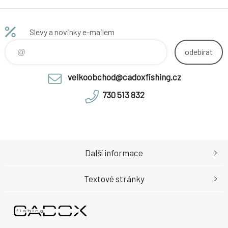
CAMO, vel. 46
Slevy a novinky e-mailem
odebírat
velkoobchod@cadoxfishing.cz
730 513 832
Další informace
Textové stránky