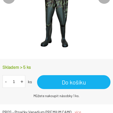
Skladem > 5
ks
-
+
Do košíku
ks
Můžete nakoupit násobky 1 ks.
PROS - Prsačky Vanadium PREMIUM CAMO...
více