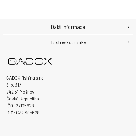
Další informace
Textové stránky
CADOX fishing s.r.o.
č. p. 317
742 51 Mošnov
Česká Republika
IČO: 27105628
DIČ: CZ27105628