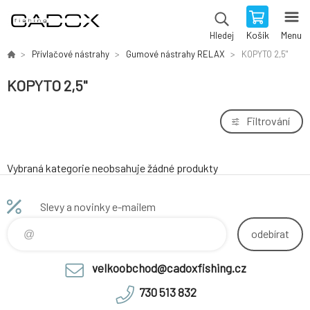
Košík
Menu
Hledej
Přívlačové nástrahy
Gumové nástrahy RELAX
KOPYTO 2,5"
KOPYTO 2,5"
Filtrování
Vybraná kategorie neobsahuje žádné produkty
Slevy a novinky e-mailem
odebírat
velkoobchod@cadoxfishing.cz
730 513 832