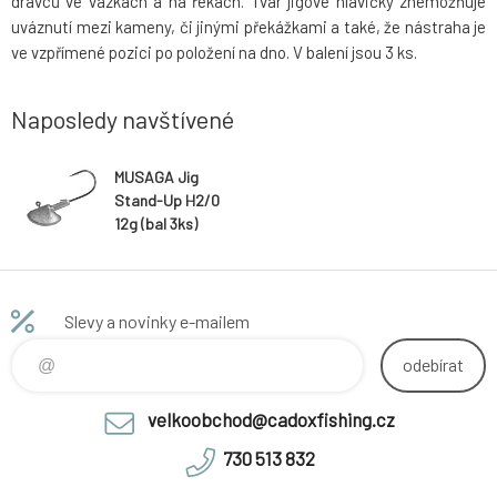
dravců ve vázkách a na řekách. Tvar jigové hlavičky znemožňuje
uváznutí mezi kameny, či jinými překážkami a také, že nástraha je
ve vzpřímené pozici po položení na dno. V balení jsou 3 ks.
Naposledy navštívené
MUSAGA Jig
Stand-Up H2/0
12g (bal 3ks)
Slevy a novinky e-mailem
odebírat
velkoobchod@cadoxfishing.cz
730 513 832