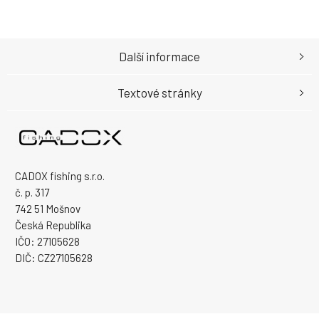
Další informace
Textové stránky
CADOX fishing s.r.o.
č. p. 317
742 51 Mošnov
Česká Republika
IČO: 27105628
DIČ: CZ27105628