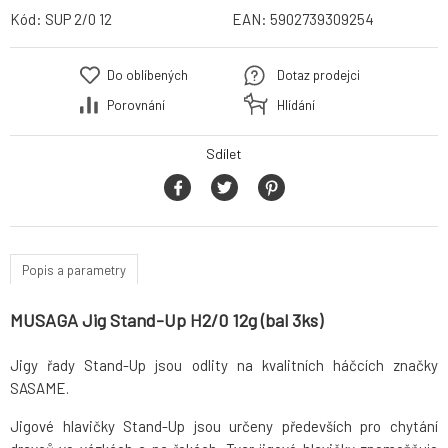
Kód:
SUP 2/0 12
EAN:
5902739309254
Do oblíbených
Dotaz prodejci
Porovnání
Hlídání
Sdílet
Popis a parametry
MUSAGA Jig Stand-Up H2/0 12g (bal 3ks)
Jigy řady Stand-Up jsou odlity na kvalitních háčcích značky
SASAME.
Jigové hlavičky Stand-Up jsou určeny předevších pro chytání