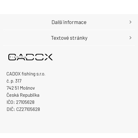
Další informace
Textové stránky
CADOX fishing s.r.o.
č. p. 317
742 51 Mošnov
Česká Republika
IČO: 27105628
DIČ: CZ27105628