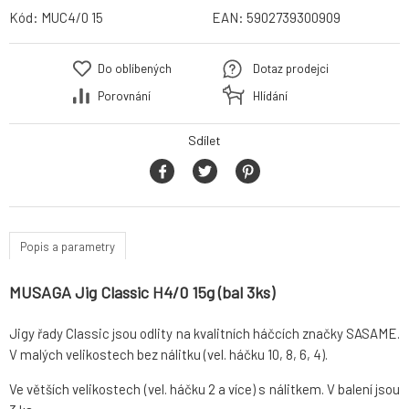
Kód:
MUC4/0 15
EAN:
5902739300909
Do oblíbených
Dotaz prodejci
Porovnání
Hlídání
Sdílet
Popis a parametry
MUSAGA Jig Classic H4/0 15g (bal 3ks)
Jigy řady Classic jsou odlity na kvalitních háčcích značky SASAME.
V malých velikostech bez nálitku (vel. háčku 10, 8, 6, 4).
Ve větších velikostech (vel. háčku 2 a více) s nálitkem. V balení jsou