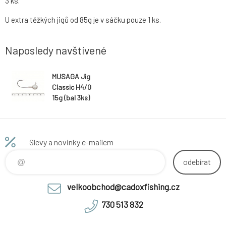
3 ks.
U extra těžkých jigů od 85g je v sáčku pouze 1 ks.
Naposledy navštívené
MUSAGA Jig
Classic H4/0
15g (bal 3ks)
Slevy a novinky e-mailem
odebírat
velkoobchod@cadoxfishing.cz
730 513 832