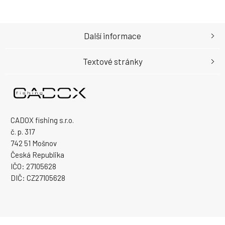
Další informace
Textové stránky
CADOX fishing s.r.o.
č. p. 317
742 51 Mošnov
Česká Republika
IČO: 27105628
DIČ: CZ27105628