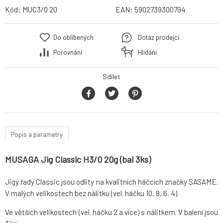
Kód:
MUC3/0 20
EAN:
5902739300794
Do oblíbených
Dotaz prodejci
Porovnání
Hlídání
Sdílet
Popis a parametry
MUSAGA Jig Classic H3/0 20g (bal 3ks)
Jigy řady Classic jsou odlity na kvalitních háčcích značky SASAME.
V malých velikostech bez nálitku (vel. háčku 10, 8, 6, 4).
Ve větších velikostech (vel. háčku 2 a více) s nálitkem. V balení jsou