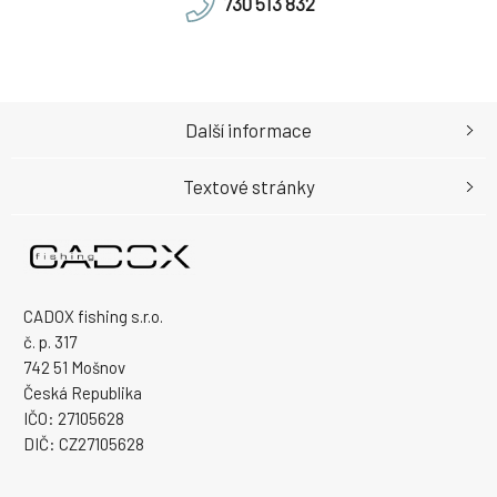
730 513 832
Další informace
Textové stránky
CADOX fishing s.r.o.
č. p. 317
742 51 Mošnov
Česká Republika
IČO: 27105628
DIČ: CZ27105628