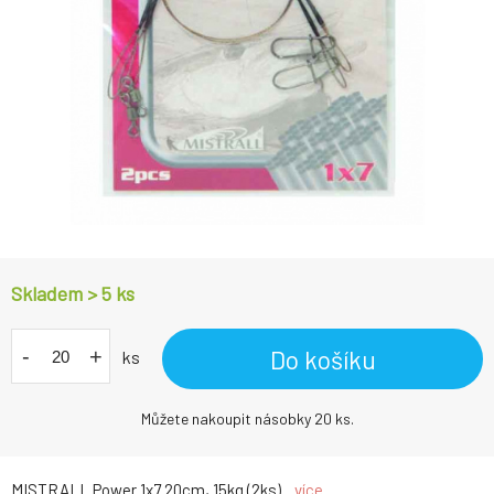
Skladem > 5
ks
-
+
Do košíku
ks
Můžete nakoupit násobky 20 ks.
MISTRALL Power 1x7 20cm, 15kg (2ks)...
více