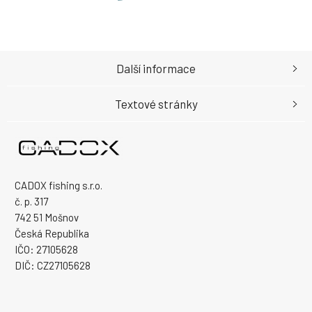
Další informace
Textové stránky
CADOX fishing s.r.o.
č. p. 317
742 51 Mošnov
Česká Republika
IČO: 27105628
DIČ: CZ27105628