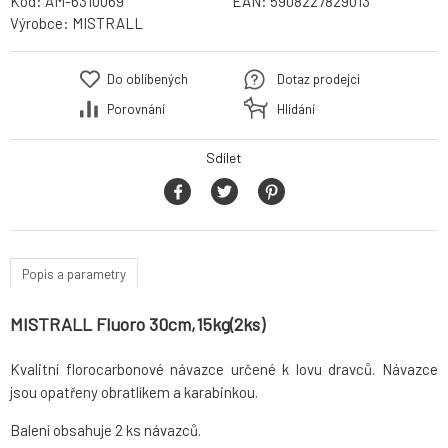
Kód:
AM-6310069
EAN:
5908227829013
Výrobce:
MISTRALL
Do oblíbených
Dotaz prodejci
Porovnání
Hlídání
Sdílet
Popis a parametry
MISTRALL Fluoro 30cm,15kg(2ks)
Kvalitní florocarbonové návazce určené k lovu dravců. Návazce
jsou opatřeny obratlíkem a karabinkou.
Balení obsahuje 2 ks návazců.