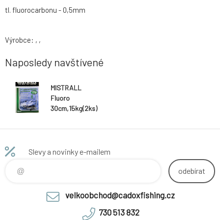
tl. fluorocarbonu - 0,5mm
Výrobce: , ,
Naposledy navštívené
MISTRALL
Fluoro
30cm,15kg(2ks)
Slevy a novinky e-mailem
odebírat
velkoobchod@cadoxfishing.cz
730 513 832