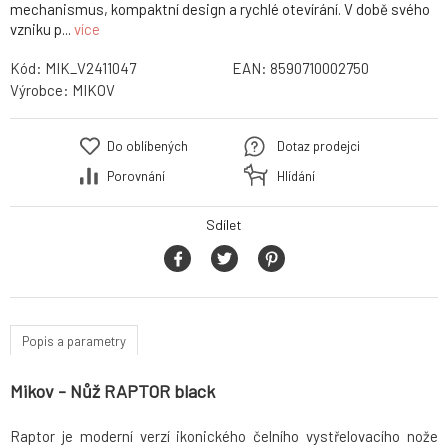
mechanismus, kompaktní design a rychlé otevírání. V době svého
vzniku p...
více
Kód:
MIK_V2411047
EAN:
8590710002750
Výrobce:
MIKOV
Do oblíbených
Dotaz prodejci
Porovnání
Hlídání
Sdílet
Popis a parametry
Mikov - Nůž RAPTOR black
Raptor je moderní verzí ikonického čelního vystřelovacího nože