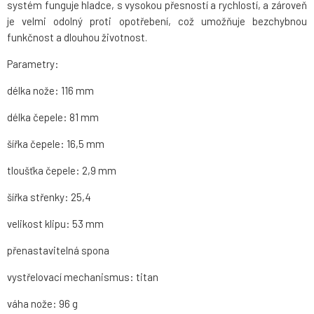
systém funguje hladce, s vysokou přesností a rychlostí, a zároveň
je velmi odolný proti opotřebení, což umožňuje bezchybnou
funkčnost a dlouhou životnost.
Parametry:
délka nože: 116 mm
délka čepele: 81 mm
šířka čepele: 16,5 mm
tloušťka čepele: 2,9 mm
šířka střenky: 25,4
velikost klipu: 53 mm
přenastavitelná spona
vystřelovací mechanismus: titan
váha nože: 96 g