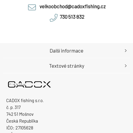
velkoobchod@cadoxfishing.cz
730 513 832
Další informace
Textové stránky
CADOX fishing s.r.o.
č. p. 317
742 51 Mošnov
Česká Republika
IČO: 27105628