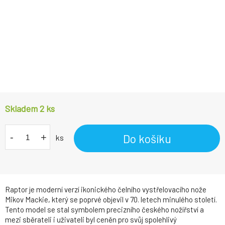
Skladem 2
ks
-
+
Do košíku
ks
Raptor je moderní verzí ikonického čelního vystřelovacího nože
Mikov Mackie, který se poprvé objevil v 70. letech minulého století.
Tento model se stal symbolem precizního českého nožířství a
mezi sběrateli i uživateli byl ceněn pro svůj spolehlivý