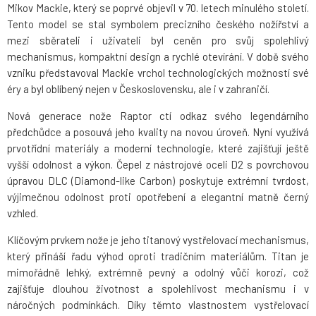
Mikov Mackie, který se poprvé objevil v 70. letech minulého století.
Tento model se stal symbolem precizního českého nožířství a
mezi sběrateli i uživateli byl ceněn pro svůj spolehlivý
mechanismus, kompaktní design a rychlé otevírání. V době svého
vzniku představoval Mackie vrchol technologických možností své
éry a byl oblíbený nejen v Československu, ale i v zahraničí.
Nová generace nože Raptor ctí odkaz svého legendárního
předchůdce a posouvá jeho kvality na novou úroveň. Nyní využívá
prvotřídní materiály a moderní technologie, které zajišťují ještě
vyšší odolnost a výkon. Čepel z nástrojové oceli D2 s povrchovou
úpravou DLC (Diamond-like Carbon) poskytuje extrémní tvrdost,
výjimečnou odolnost proti opotřebení a elegantní matně černý
vzhled.
Klíčovým prvkem nože je jeho titanový vystřelovací mechanismus,
který přináší řadu výhod oproti tradičním materiálům. Titan je
mimořádně lehký, extrémně pevný a odolný vůči korozi, což
zajišťuje dlouhou životnost a spolehlivost mechanismu i v
náročných podmínkách. Díky těmto vlastnostem vystřelovací