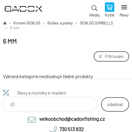
Košík
Menu
Hledej
Krmení GENLOG
Boilies a pelety
GENLOG DUMBELLS
6 mm
6 MM
Filtrování
Vybraná kategorie neobsahuje žádné produkty
Slevy a novinky e-mailem
odebírat
velkoobchod@cadoxfishing.cz
730 513 832