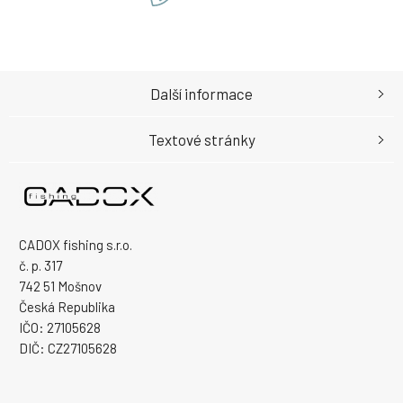
Další informace
Textové stránky
CADOX fishing s.r.o.
č. p. 317
742 51 Mošnov
Česká Republika
IČO: 27105628
DIČ: CZ27105628