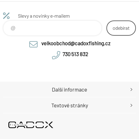
Slevy a novinky e-mailem
odebírat
velkoobchod@cadoxfishing.cz
730 513 832
Další informace
Textové stránky