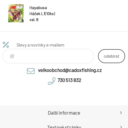
Hayabusa
Háček L1(10ks)
vel. 8
Slevy a novinky e-mailem
odebírat
velkoobchod@cadoxfishing.cz
730 513 832
Další informace
Textové stránky