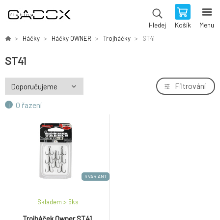
Košík
Menu
Hledej
Háčky
Háčky OWNER
Trojháčky
ST41
ST41
Filtrování
O řazení
6 VARIANT
Skladem > 5
ks
Trojháček Owner ST41