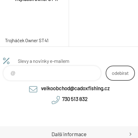
Trojháček Owner ST41
Slevy a novinky e-mailem
odebírat
velkoobchod@cadoxfishing.cz
730 513 832
Další informace