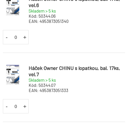
vel.6
Skladem > 5
ks
Kód:
50344.06
EAN:
4953873051340
-
+
Háček Owner CHINU s lopatkou, bal. 17ks,
vel.7
Skladem > 5
ks
Kód:
50344.07
EAN:
4953873051333
-
+