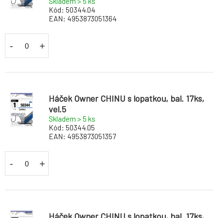
Skladem > 5
ks
Kód:
50344.04
EAN:
4953873051364
-
+
Háček Owner CHINU s lopatkou, bal. 17ks,
vel.5
Skladem > 5
ks
Kód:
50344.05
EAN:
4953873051357
-
+
Háček Owner CHINU s lopatkou, bal. 17ks,