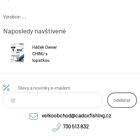
Výrobce: , ,
Naposledy navštívené
Háček Owner
CHINU s
lopatkou
Slevy a novinky e-mailem
odebírat
velkoobchod@cadoxfishing.cz
730 513 832