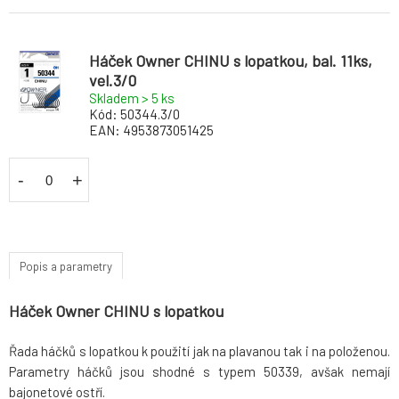
Háček Owner CHINU s lopatkou, bal. 11ks,
vel.3/0
Skladem > 5
ks
Kód:
50344.3/0
EAN:
4953873051425
-
+
Popis a parametry
Háček Owner CHINU s lopatkou
Řada háčků s lopatkou k použití jak na plavanou tak i na položenou.
Parametry háčků jsou shodné s typem 50339, avšak nemají
bajonetové ostří.