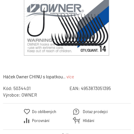
Háček Owner CHINU s lopatkou...
více
Kód:
50344.01
EAN:
4953873051395
Výrobce:
OWNER
Do oblíbených
Dotaz prodejci
Porovnání
Hlídání