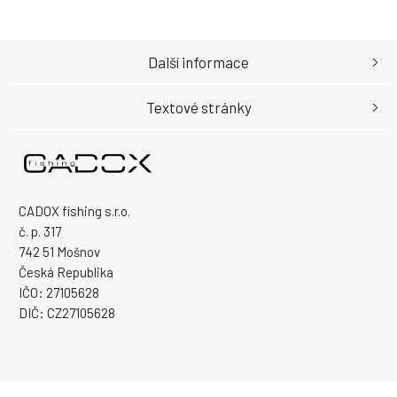
Další informace
Textové stránky
CADOX fishing s.r.o.
č. p. 317
742 51 Mošnov
Česká Republika
IČO: 27105628
DIČ: CZ27105628