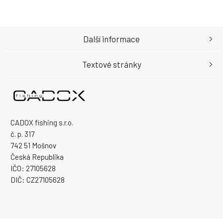
Další informace
Textové stránky
CADOX fishing s.r.o.
č. p. 317
742 51 Mošnov
Česká Republika
IČO: 27105628
DIČ: CZ27105628