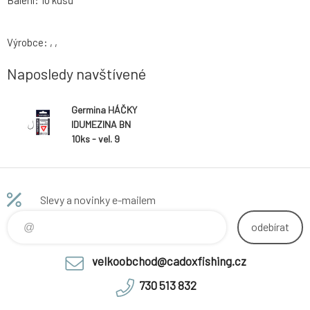
Balení: 10 kusů
Výrobce: , ,
Naposledy navštívené
Germina HÁČKY
IDUMEZINA BN
10ks - vel. 9
Slevy a novinky e-mailem
odebírat
velkoobchod@cadoxfishing.cz
730 513 832