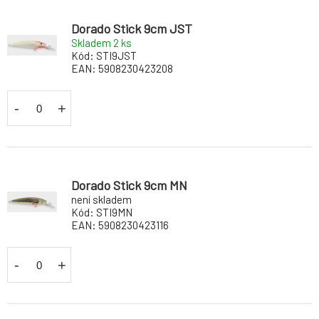
Dorado Stick 9cm JST
Skladem 2
ks
Kód:
STI9JST
EAN:
5908230423208
-
+
Dorado Stick 9cm MN
není skladem
Kód:
STI9MN
EAN:
5908230423116
-
+