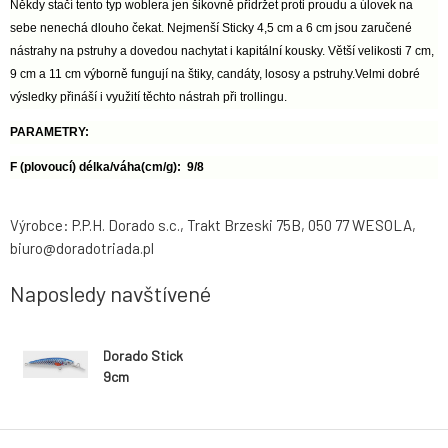
Někdy stačí tento typ woblera jen šikovně přidržet proti proudu a úlovek na
sebe nenechá dlouho čekat. Nejmenší Sticky 4,5 cm a 6 cm jsou zaručené
nástrahy na pstruhy a dovedou nachytat i kapitální kousky. Větší velikosti 7 cm,
9 cm a 11 cm výborně fungují na štiky, candáty, lososy a pstruhy.Velmi dobré
výsledky přináší i využití těchto nástrah při trollingu.
PARAMETRY:
F (plovoucí) délka/váha(cm/g): 9/8
Výrobce: P.P.H. Dorado s.c., Trakt Brzeski 75B, 050 77 WESOLA,
biuro@doradotriada.pl
Naposledy navštívené
Dorado Stick
9cm