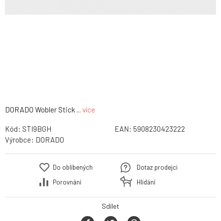
DORADO Wobler Stick ...
více
Kód:
STI9BGH
EAN:
5908230423222
Výrobce:
DORADO
Do oblíbených
Dotaz prodejci
Porovnání
Hlídání
Sdílet