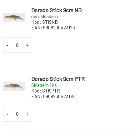
Dorado Stick 9cm NB
není skladem
Kód:
STI9NB
EAN:
5908230423123
-
+
Dorado Stick 9cm PTR
Skladem 1
ks
Kód:
STI9PTR
EAN:
5908230423178
-
+