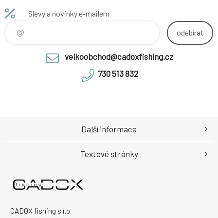
Slevy a novinky e-mailem
odebírat
velkoobchod@cadoxfishing.cz
730 513 832
Další informace
Textové stránky
CADOX fishing s.r.o.