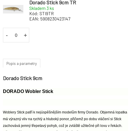
Dorado Stick 9cm TR
Skladem 3
ks
Kód:
STI9TR
EAN:
5908230423147
-
+
Popis a parametry
Dorado Stick 9cm
DORADO Wobler Stick
Woblery Stick patří k nejúspěšnějším modelům firmy Dorado. Objemná lopatka
má výrazný vliv na rychlý a hluboký ponor, přičemž po dobu vláčení si Stick
zachovává jemný třepetavý pohyb, což je zvláště užitečné při lovu v řekách.