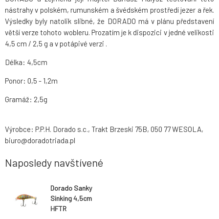
nástrahy v polském, rumunském a švédském prostředí jezer a řek.
Výsledky byly natolik slibné, že DORADO má v plánu představení
větší verze tohoto wobleru. Prozatím je k dispozici v jedné velikosti
4,5 cm / 2,5 g a v potápivé verzi .
Délka: 4,5cm
Ponor: 0,5 - 1,2m
Gramáž: 2,5g
Výrobce: P.P.H. Dorado s.c., Trakt Brzeski 75B, 050 77 WESOLA,
biuro@doradotriada.pl
Naposledy navštívené
Dorado Sanky
Sinking 4,5cm
HFTR