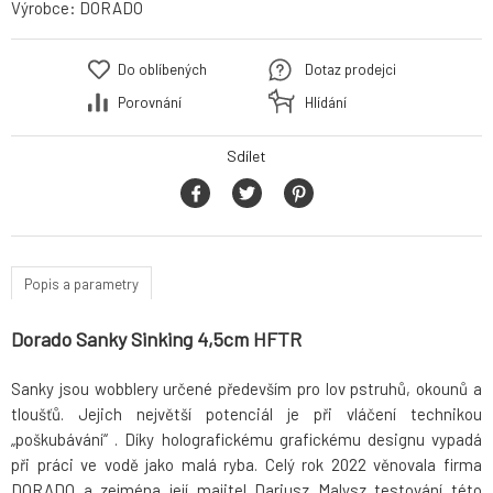
Výrobce:
DORADO
Do oblíbených
Dotaz prodejci
Porovnání
Hlídání
Sdílet
Popis a parametry
Dorado Sanky Sinking 4,5cm HFTR
Sanky jsou wobblery určené především pro lov pstruhů, okounů a
tloušťů. Jejich největší potenciál je při vláčení technikou
„poškubávání“ . Díky holografickému grafickému designu vypadá
při práci ve vodě jako malá ryba. Celý rok 2022 věnovala firma
DORADO a zejména její majitel Dariusz Malysz testování této