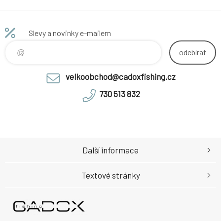
Slevy a novinky e-mailem
odebírat
velkoobchod@cadoxfishing.cz
730 513 832
Další informace
Textové stránky