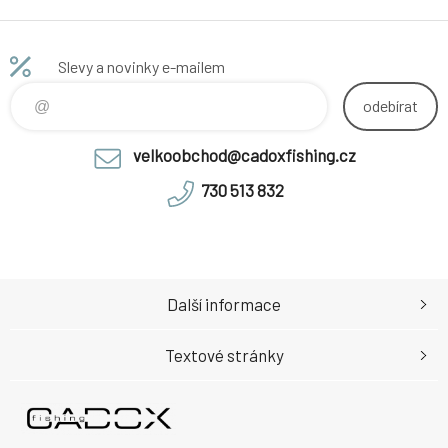
Slevy a novinky e-mailem
odebírat
velkoobchod@cadoxfishing.cz
730 513 832
Další informace
Textové stránky