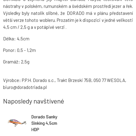
nástrahy v polském, rumunském a švédském prostředí jezer a řek.
Výsledky byly natolik slibné, že DORADO má v plánu představení
větší verze tohoto wobleru. Prozatím je k dispozici v jedné velikosti
4,5 cm / 2,5 g a v potápivé verzi .
Délka: 4,5cm
Ponor: 0,5 - 1,2m
Gramáž: 2,5g
Výrobce: P.P.H. Dorado s.c., Trakt Brzeski 75B, 050 77 WESOLA,
biuro@doradotriada.pl
Naposledy navštívené
Dorado Sanky
Sinking 4,5cm
HDP