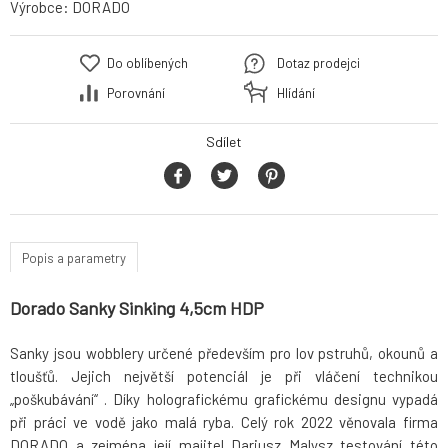
Výrobce:
DORADO
Do oblíbených
Dotaz prodejci
Porovnání
Hlídání
Sdílet
Popis a parametry
Dorado Sanky Sinking 4,5cm HDP
Sanky jsou wobblery určené především pro lov pstruhů, okounů a
tloušťů. Jejich největší potenciál je při vláčení technikou
„poškubávání“ . Díky holografickému grafickému designu vypadá
při práci ve vodě jako malá ryba. Celý rok 2022 věnovala firma
DORADO a zejména její majitel Dariusz Malysz testování této