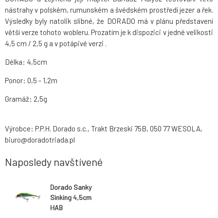
nástrahy v polském, rumunském a švédském prostředí jezer a řek.
Výsledky byly natolik slibné, že DORADO má v plánu představení
větší verze tohoto wobleru. Prozatím je k dispozici v jedné velikosti
4,5 cm / 2,5 g a v potápivé verzi .
Délka: 4,5cm
Ponor: 0,5 - 1,2m
Gramáž: 2,5g
Výrobce: P.P.H. Dorado s.c., Trakt Brzeski 75B, 050 77 WESOLA,
biuro@doradotriada.pl
Naposledy navštívené
Dorado Sanky
Sinking 4,5cm
HAB