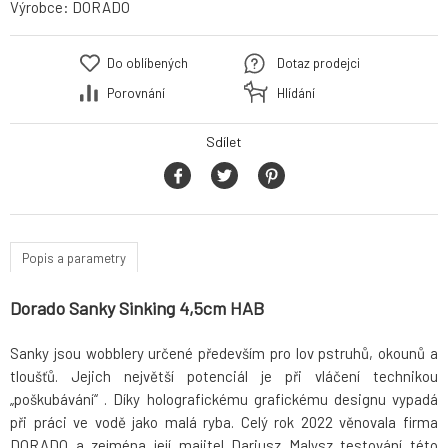
Výrobce:
DORADO
Do oblíbených
Dotaz prodejci
Porovnání
Hlídání
Sdílet
Popis a parametry
Dorado Sanky Sinking 4,5cm HAB
Sanky jsou wobblery určené především pro lov pstruhů, okounů a
tloušťů. Jejich největší potenciál je při vláčení technikou
„poškubávání“ . Díky holografickému grafickému designu vypadá
při práci ve vodě jako malá ryba. Celý rok 2022 věnovala firma
DORADO a zejména její majitel Dariusz Malysz testování této