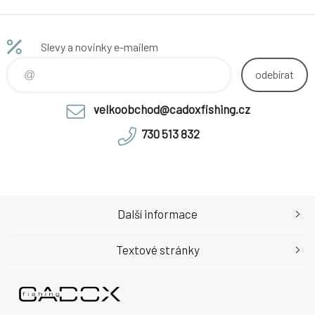
Slevy a novinky e-mailem
odebírat
velkoobchod@cadoxfishing.cz
730 513 832
Další informace
Textové stránky