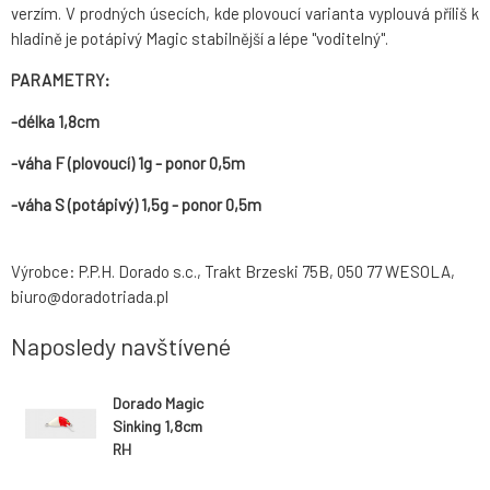
verzím. V prodných úsecích, kde plovoucí varianta vyplouvá příliš k
hladině je potápivý Magic stabilnější a lépe "voditelný".
PARAMETRY:
-délka 1,8cm
-váha F (plovoucí) 1g - ponor 0,5m
-váha S (potápivý) 1,5g - ponor 0,5m
Výrobce: P.P.H. Dorado s.c., Trakt Brzeski 75B, 050 77 WESOLA,
biuro@doradotriada.pl
Naposledy navštívené
Dorado Magic
Sinking 1,8cm
RH