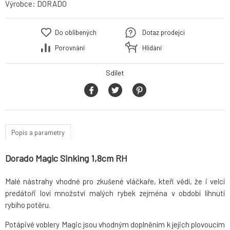
Výrobce:
DORADO
Do oblíbených
Dotaz prodejci
Porovnání
Hlídání
Sdílet
Popis a parametry
Dorado Magic Sinking 1,8cm RH
Malé nástrahy vhodné pro zkušené vláčkaře, kteří vědí, že i velcí
predátoři loví množství malých rybek zejména v období líhnutí
rybího potěru.
Potápivé voblery Magic jsou vhodným doplněním k jejich plovoucím