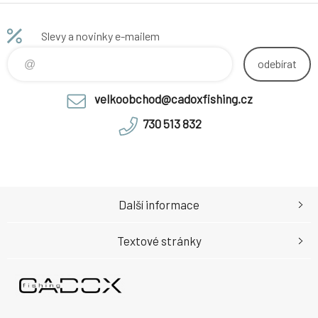
Slevy a novinky e-mailem
odebírat
velkoobchod@cadoxfishing.cz
730 513 832
Další informace
Textové stránky