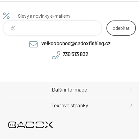
Slevy a novinky e-mailem
odebírat
velkoobchod@cadoxfishing.cz
730 513 832
Další informace
Textové stránky