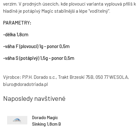
verzím. V prodných úsecích, kde plovoucí varianta vyplouvá příliš k
hladině je potápivý Magic stabilnější a lépe "voditelný".
PARAMETRY:
-délka 1,8cm
-váha F (plovoucí) 1g - ponor 0,5m
-váha S (potápivý) 1,5g - ponor 0,5m
Výrobce: P.P.H. Dorado s.c., Trakt Brzeski 75B, 050 77 WESOLA,
biuro@doradotriada.pl
Naposledy navštívené
Dorado Magic
Sinking 1,8cm B