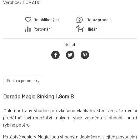
Výrobce:
DORADO
Do oblíbených
Dotaz prodejci
Porovnání
Hlídání
Sdílet
Popis a parametry
Dorado Magic Sinking 1,8cm B
Malé nástrahy vhodné pro zkušené vláčkaře, kteří vědí, že i velcí
predátoři loví množství malých rybek zejména v období líhnutí
rybího potěru.
Potápivé voblery Magic jsou vhodným doplněním k jejich plovoucím