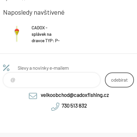
Naposledy navštívené
CADOX -
splávek na
dravce TYP: P-
1
Slevy a novinky e-mailem
odebírat
velkoobchod@cadoxfishing.cz
730 513 832