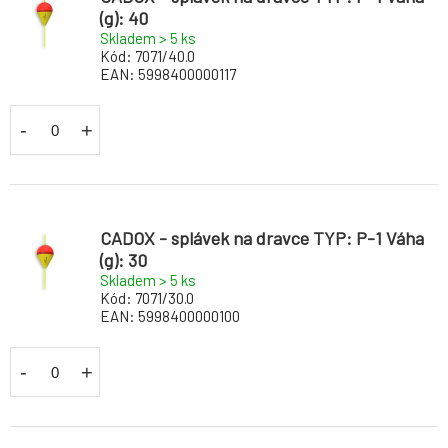
(g): 40
Skladem > 5
ks
Kód:
7071/40.0
EAN:
5998400000117
-
+
CADOX - splávek na dravce TYP: P-1 Váha
(g): 30
Skladem > 5
ks
Kód:
7071/30.0
EAN:
5998400000100
-
+