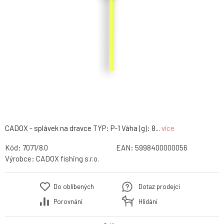
CADOX - splávek na dravce TYP: P-1 Váha (g): 8...
více
Kód:
7071/8.0
EAN:
5998400000056
Výrobce:
CADOX fishing s.r.o.
Do oblíbených
Dotaz prodejci
Porovnání
Hlídání