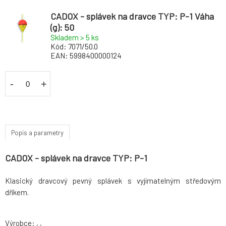
CADOX - splávek na dravce TYP: P-1 Váha
(g): 50
Skladem > 5
ks
Kód:
7071/50.0
EAN:
5998400000124
-
+
Popis a parametry
CADOX - splávek na dravce TYP: P-1
Klasický dravcový pevný splávek s vyjímatelným středovým
dříkem.
Výrobce: , ,